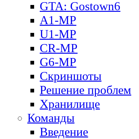
GTA: Gostown6
A1-MP
U1-MP
CR-MP
G6-MP
Скриншоты
Решение проблем
Хранилище
Команды
Введение