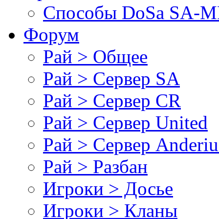
Cпособы DoSа SA-MP
Форум
Рай > Общее
Рай > Сервер SA
Рай > Сервер CR
Рай > Сервер United
Рай > Сервер Anderiu
Рай > Разбан
Игроки > Досье
Игроки > Кланы