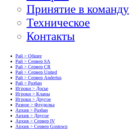
Принятие в команду
Техническое
Контакты
Рай > Общее
Рай > Сервер SA
Рай > Сервер CR
Рай > Сервер United
Рай > Сервер Anderius
Рай > Разбан
Игроки > Досье
Игроки > Кланы
Игроки > Другое
Разное > Флудилка
Архив > Разбан
Архив > Другое
Архив > Сервер IV
Архив > Сервер Gostown