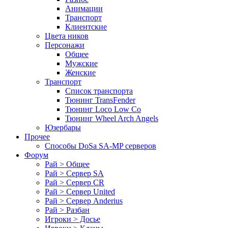
Анимации
Транспорт
Клиентские
Цвета ников
Персонажи
Общее
Мужские
Женские
Транспорт
Список транспорта
Тюнинг TransFender
Тюнинг Loco Low Co
Тюнинг Wheel Arch Angels
Юзербары
Прочее
Cпособы DoSа SA-MP серверов
Форум
Рай > Общее
Рай > Сервер SA
Рай > Сервер CR
Рай > Сервер United
Рай > Сервер Anderius
Рай > Разбан
Игроки > Досье