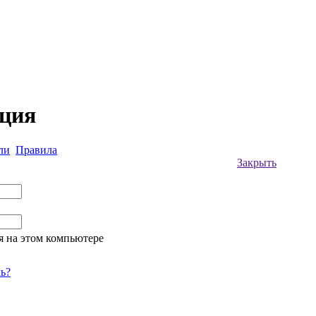
ация
ли
Правила
Закрыть
я на этом компьютере
ь?