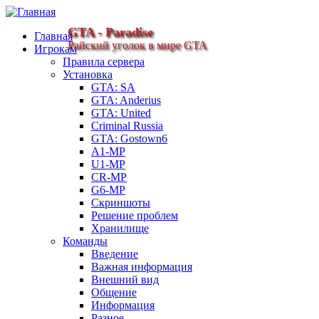
GTA - Paradise
Главная
Райский уголок в мире GTA
Игрокам
Правила сервера
Установка
GTA: SA
GTA: Anderius
GTA: United
Criminal Russia
GTA: Gostown6
A1-MP
U1-MP
CR-MP
G6-MP
Скриншоты
Решение проблем
Хранилище
Команды
Введение
Важная информация
Внешний вид
Общение
Информация
Разное