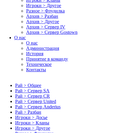
Игроки > Кланы
Игроки > Другое
Разное > Флудилка
Архив > Разбан
Архив > Другое
Архив > Сервер IV
Архив > Сервер Gostown
О нас
О нас
Администрация
История
Принятие в команду
Техническое
Контакты
Рай > Общее
Рай > Сервер SA
Рай > Сервер CR
Рай > Сервер United
Рай > Сервер Anderius
Рай > Разбан
Игроки > Досье
Игроки > Кланы
Игроки > Другое