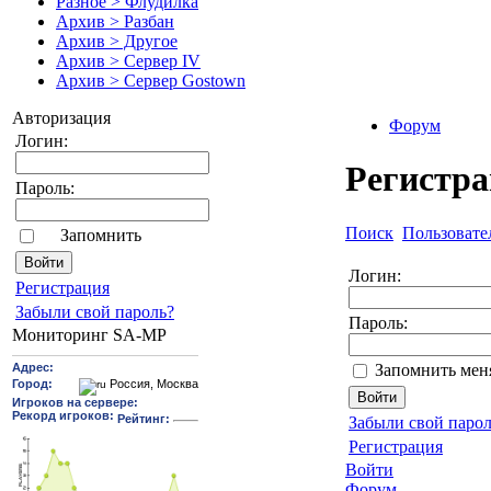
Разное > Флудилка
Архив > Разбан
Архив > Другое
Архив > Сервер IV
Архив > Сервер Gostown
Авторизация
Форум
Логин:
Регистр
Пароль:
Поиск
Пользовате
Запомнить
Логин:
Pегиcтрaция
Забыли свой пароль?
Пароль:
Мониторинг SA-MP
Запомнить мен
Забыли свой парол
Регистрация
Войти
Форум