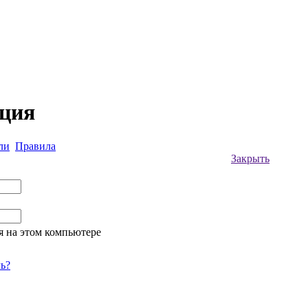
ация
ли
Правила
Закрыть
я на этом компьютере
ь?