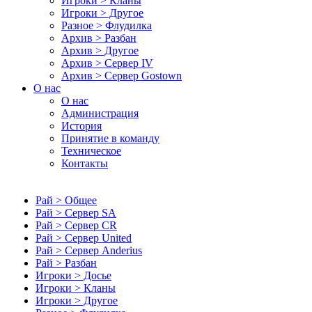
Игроки > Кланы
Игроки > Другое
Разное > Флудилка
Архив > Разбан
Архив > Другое
Архив > Сервер IV
Архив > Сервер Gostown
О нас
О нас
Администрация
История
Принятие в команду
Техническое
Контакты
Рай > Общее
Рай > Сервер SA
Рай > Сервер CR
Рай > Сервер United
Рай > Сервер Anderius
Рай > Разбан
Игроки > Досье
Игроки > Кланы
Игроки > Другое