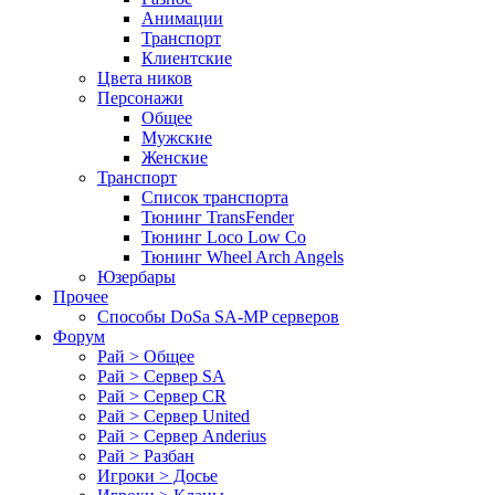
Анимации
Транспорт
Клиентские
Цвета ников
Персонажи
Общее
Мужские
Женские
Транспорт
Список транспорта
Тюнинг TransFender
Тюнинг Loco Low Co
Тюнинг Wheel Arch Angels
Юзербары
Прочее
Cпособы DoSа SA-MP серверов
Форум
Рай > Общее
Рай > Сервер SA
Рай > Сервер CR
Рай > Сервер United
Рай > Сервер Anderius
Рай > Разбан
Игроки > Досье