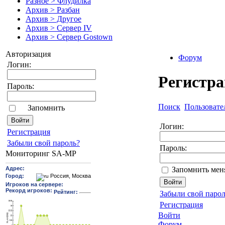
Разное > Флудилка
Архив > Разбан
Архив > Другое
Архив > Сервер IV
Архив > Сервер Gostown
Авторизация
Форум
Логин:
Регистр
Пароль:
Поиск
Пользовате
Запомнить
Логин:
Pегиcтрaция
Забыли свой пароль?
Пароль:
Мониторинг SA-MP
Запомнить мен
Забыли свой парол
Регистрация
Войти
Форум