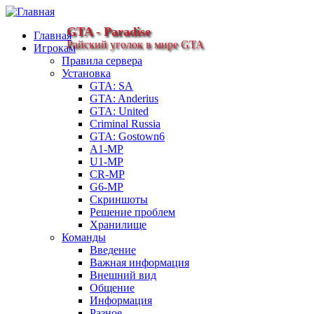
GTA - Paradise
Главная
Райский уголок в мире GTA
Игрокам
Правила сервера
Установка
GTA: SA
GTA: Anderius
GTA: United
Criminal Russia
GTA: Gostown6
A1-MP
U1-MP
CR-MP
G6-MP
Скриншоты
Решение проблем
Хранилище
Команды
Введение
Важная информация
Внешний вид
Общение
Информация
Разное