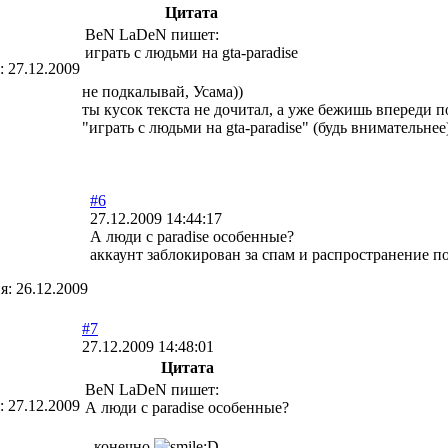
Цитата
BeN LaDeN пишет:
играть с людьми на gta-paradise
я:
27.12.2009
не подкалывай, Усама))
ты кусок текста не дочитал, а уже бежишь впереди 
"играть с людьми на gta-paradise" (будь внимательнее
#6
27.12.2009 14:44:17
А люди с paradise особенные?
аккаунт заблокирован за спам и распространение п
ия:
26.12.2009
#7
27.12.2009 14:48:01
Цитата
BeN LaDeN пишет:
я:
27.12.2009
А люди с paradise особенные?
...конечно