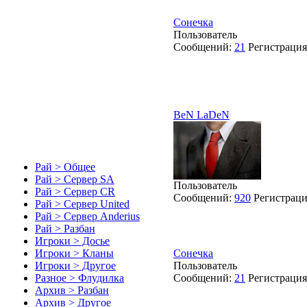
Сонечка
Пользователь
Сообщений:
21
Регистраци
BeN LaDeN
Рай > Общее
Рай > Сервер SA
Пользователь
Рай > Сервер CR
Сообщений:
920
Регистрац
Рай > Сервер United
Рай > Сервер Anderius
Рай > Разбан
Игроки > Досье
Сонечка
Игроки > Кланы
Пользователь
Игроки > Другое
Сообщений:
21
Регистраци
Разное > Флудилка
Архив > Разбан
Архив > Другое