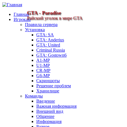
GTA - Paradise
Главная
Райский уголок в мире GTA
Игрокам
Правила сервера
Установка
GTA: SA
GTA: Anderius
GTA: United
Criminal Russia
GTA: Gostown6
A1-MP
U1-MP
CR-MP
G6-MP
Скриншоты
Решение проблем
Хранилище
Команды
Введение
Важная информация
Внешний вид
Общение
Информация
Разное