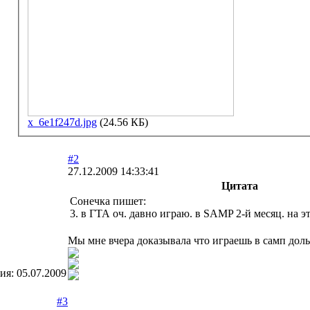
x_6e1f247d.jpg
(24.56 КБ)
#2
27.12.2009 14:33:41
Цитата
Сонечка пишет:
3. в ГТА оч. давно играю. в SAMP 2-й месяц. на э
Мы мне вчера доказывала что играешь в самп дол
ция:
05.07.2009
#3