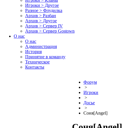
Игроки > Кланы
Игроки > Другое
Разное > Флудилка
Архив > Разбан
Архив > Другое
Архив > Сервер IV
Архив > Сервер Gostown
О нас
О нас
Администрация
История
Принятие в команду
Техническое
Контакты
Форум
>
Игроки
>
Досье
>
Соня[Angel]
Соня[Angel]