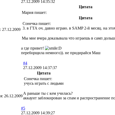
27.12.2009 14:35:32
Цитата
Мария пишет:
Цитата
Сонечка пишет:
3. в ГТА оч. давно играю. в SAMP 2-й месяц. на это
я:
27.12.2009
Мы мне вчера доказывала что играешь в самп дольш
а где привет!
переборщила немного)). не придирайся Маш
#4
27.12.2009 14:37:37
Цитата
Сонечка пишет:
учусь играть с людьми
А раньше ты с кем училась?
ия:
26.12.2009
аккаунт заблокирован за спам и распространение п
#5
27.12.2009 14:39:27