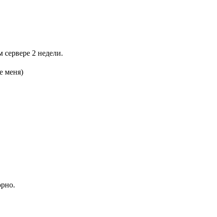
м сервере 2 недели.
е меня)
орно.