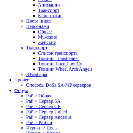
Анимации
Транспорт
Клиентские
Цвета ников
Персонажи
Общее
Мужские
Женские
Транспорт
Список транспорта
Тюнинг TransFender
Тюнинг Loco Low Co
Тюнинг Wheel Arch Angels
Юзербары
Прочее
Cпособы DoSа SA-MP серверов
Форум
Рай > Общее
Рай > Сервер SA
Рай > Сервер CR
Рай > Сервер United
Рай > Сервер Anderius
Рай > Разбан
Игроки > Досье