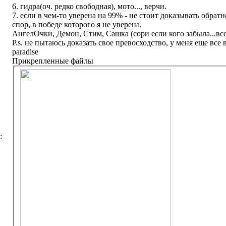
6. гидра(оч. редко свободная), мото..., верчи.
7. если в чем-то уверена на 99% - не стоит доказывать обратно
спор, в победе которого я не уверена.
АнгелОчки, Демон, Стим, Сашка (сори если кого забыла...всех
P.s. не пытаюсь доказать свое превосходство, у меня еще все в
paradise
Прикрепленные файлы
: