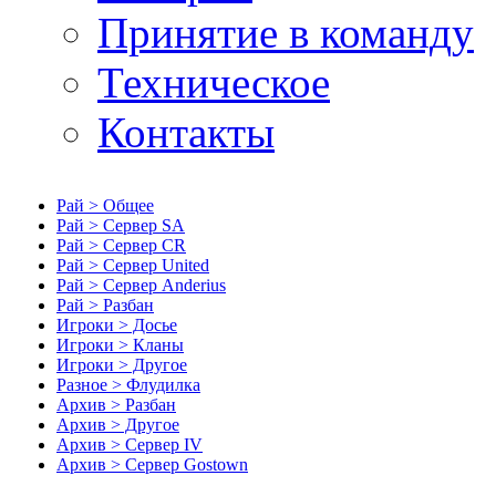
Принятие в команду
Техническое
Контакты
Рай > Общее
Рай > Сервер SA
Рай > Сервер CR
Рай > Сервер United
Рай > Сервер Anderius
Рай > Разбан
Игроки > Досье
Игроки > Кланы
Игроки > Другое
Разное > Флудилка
Архив > Разбан
Архив > Другое
Архив > Сервер IV
Архив > Сервер Gostown