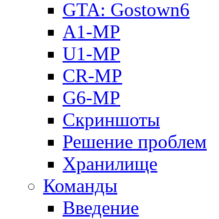
GTA: Gostown6
A1-MP
U1-MP
CR-MP
G6-MP
Скриншоты
Решение проблем
Хранилище
Команды
Введение