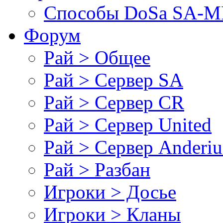
Cпособы DoSа SA-MP
Форум
Рай > Общее
Рай > Сервер SA
Рай > Сервер CR
Рай > Сервер United
Рай > Сервер Anderiu
Рай > Разбан
Игроки > Досье
Игроки > Кланы