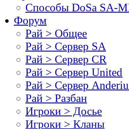
Cпособы DoSа SA-MP
Форум
Рай > Общее
Рай > Сервер SA
Рай > Сервер CR
Рай > Сервер United
Рай > Сервер Anderiu
Рай > Разбан
Игроки > Досье
Игроки > Кланы