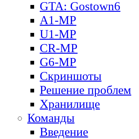
GTA: Gostown6
A1-MP
U1-MP
CR-MP
G6-MP
Скриншоты
Решение проблем
Хранилище
Команды
Введение