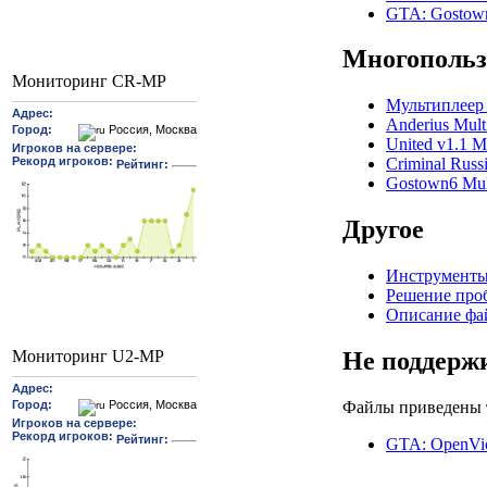
GTA: Gostow
Многопольз
Мониторинг CR-MP
Мультиплеер 
Anderius Mult
United v1.1 Mu
Criminal Russi
Gostown6 Mult
Другое
Инструменты
Решение про
Описание фа
Мониторинг U2-MP
Не поддерж
Файлы приведены т
GTA: OpenVi