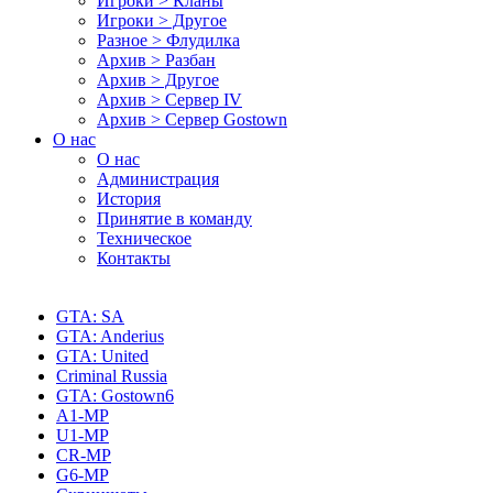
Игроки > Кланы
Игроки > Другое
Разное > Флудилка
Архив > Разбан
Архив > Другое
Архив > Сервер IV
Архив > Сервер Gostown
О нас
О нас
Администрация
История
Принятие в команду
Техническое
Контакты
GTA: SA
GTA: Anderius
GTA: United
Criminal Russia
GTA: Gostown6
A1-MP
U1-MP
CR-MP
G6-MP