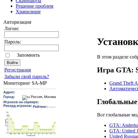
Скриншоты
Решение проблем
Хранилище
Авторизация
Логин:
Установк
Пароль:
Запомнить
В этом разделе соб
Игра GTA: 
Pегиcтрaция
Забыли свой пароль?
Grand Theft A
Мониторинг SA-MP
Автоматичес
Глобальные
Все глобальные мо
GTA: Anderiu
GTA: United 
United Russia