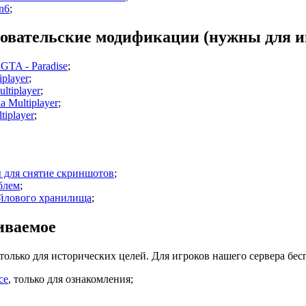
n6
;
овательские модификации (нужны для иг
GTA - Paradise
;
iplayer
;
ltiplayer
;
a Multiplayer
;
iplayer
;
 для снятие скриншотов
;
блем
;
йлового хранилища
;
иваемое
олько для исторических целей. Для игроков нашего сервера бес
ce
, только для ознакомления;