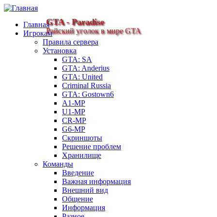
GTA - Paradise
Главная
Райский уголок в мире GTA
Игрокам
Правила сервера
Установка
GTA: SA
GTA: Anderius
GTA: United
Criminal Russia
GTA: Gostown6
A1-MP
U1-MP
CR-MP
G6-MP
Скриншоты
Решение проблем
Хранилище
Команды
Введение
Важная информация
Внешний вид
Общение
Информация
Разное