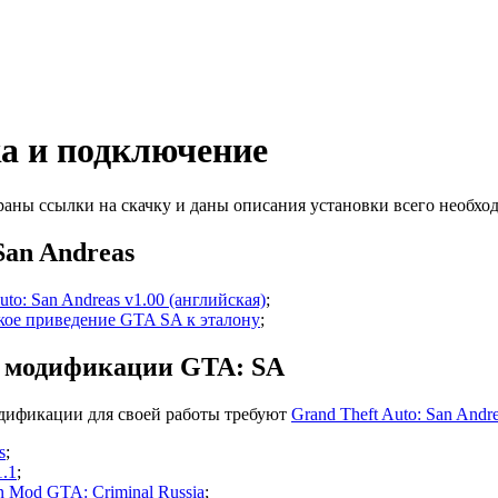
а и подключение
раны ссылки на скачку и даны описания установки всего необхо
San Andreas
uto: San Andreas v1.00 (английская)
;
кое приведение GTA SA к эталону
;
 модификации GTA: SA
дификации для своей работы требуют
Grand Theft Auto: San Andr
s
;
1.1
;
n Mod GTA: Criminal Russia
;