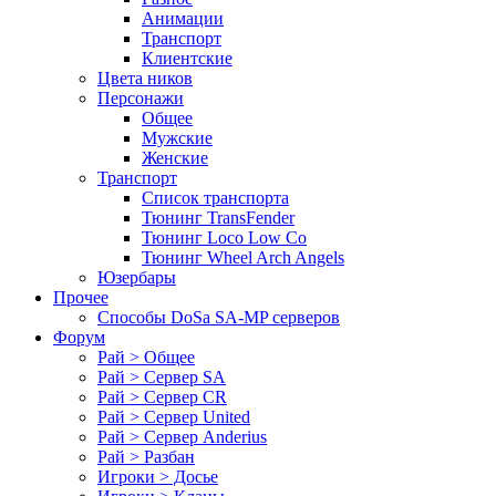
Анимации
Транспорт
Клиентские
Цвета ников
Персонажи
Общее
Мужские
Женские
Транспорт
Список транспорта
Тюнинг TransFender
Тюнинг Loco Low Co
Тюнинг Wheel Arch Angels
Юзербары
Прочее
Cпособы DoSа SA-MP серверов
Форум
Рай > Общее
Рай > Сервер SA
Рай > Сервер CR
Рай > Сервер United
Рай > Сервер Anderius
Рай > Разбан
Игроки > Досье