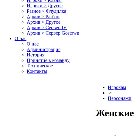
Игроки > Кланы
Игроки > Другое
Разное > Флудилка
Архив > Разбан
Архив > Другое
Архив > Сервер IV
Архив > Сервер Gostown
О нас
О нас
Администрация
История
Принятие в команду
Техническое
Контакты
Игрокам
>
Персонажи
Женские