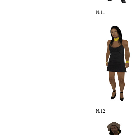
№11
№12