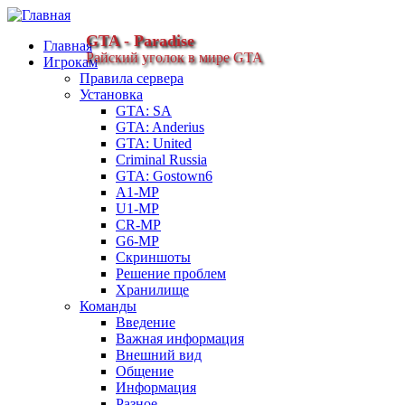
GTA - Paradise
Главная
Райский уголок в мире GTA
Игрокам
Правила сервера
Установка
GTA: SA
GTA: Anderius
GTA: United
Criminal Russia
GTA: Gostown6
A1-MP
U1-MP
CR-MP
G6-MP
Скриншоты
Решение проблем
Хранилище
Команды
Введение
Важная информация
Внешний вид
Общение
Информация
Разное