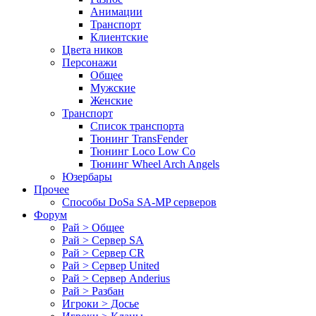
Анимации
Транспорт
Клиентские
Цвета ников
Персонажи
Общее
Мужские
Женские
Транспорт
Список транспорта
Тюнинг TransFender
Тюнинг Loco Low Co
Тюнинг Wheel Arch Angels
Юзербары
Прочее
Cпособы DoSа SA-MP серверов
Форум
Рай > Общее
Рай > Сервер SA
Рай > Сервер CR
Рай > Сервер United
Рай > Сервер Anderius
Рай > Разбан
Игроки > Досье