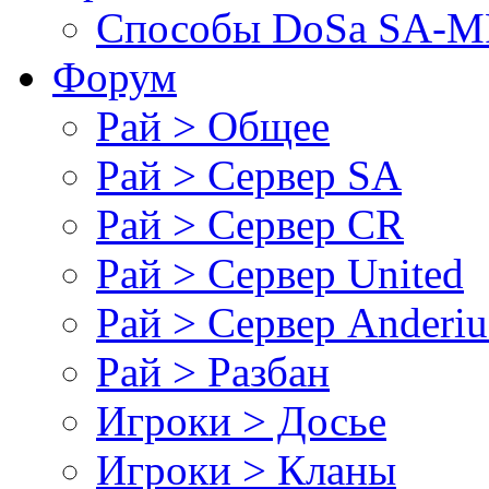
Cпособы DoSа SA-MP
Форум
Рай > Общее
Рай > Сервер SA
Рай > Сервер CR
Рай > Сервер United
Рай > Сервер Anderiu
Рай > Разбан
Игроки > Досье
Игроки > Кланы