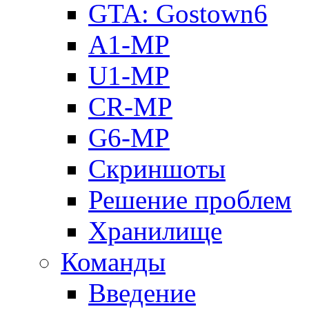
GTA: Gostown6
A1-MP
U1-MP
CR-MP
G6-MP
Скриншоты
Решение проблем
Хранилище
Команды
Введение