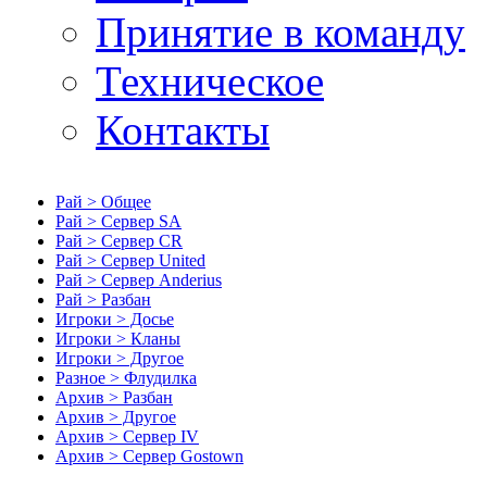
Принятие в команду
Техническое
Контакты
Рай > Общее
Рай > Сервер SA
Рай > Сервер CR
Рай > Сервер United
Рай > Сервер Anderius
Рай > Разбан
Игроки > Досье
Игроки > Кланы
Игроки > Другое
Разное > Флудилка
Архив > Разбан
Архив > Другое
Архив > Сервер IV
Архив > Сервер Gostown