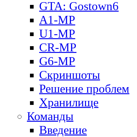
GTA: Gostown6
A1-MP
U1-MP
CR-MP
G6-MP
Скриншоты
Решение проблем
Хранилище
Команды
Введение