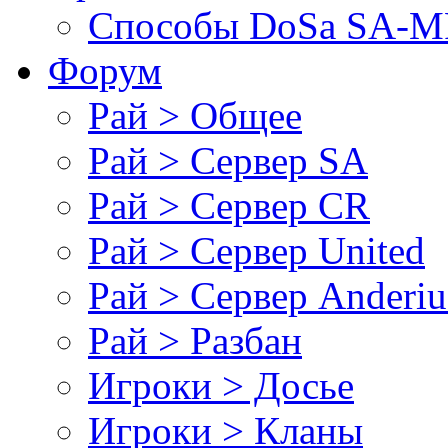
Cпособы DoSа SA-MP
Форум
Рай > Общее
Рай > Сервер SA
Рай > Сервер CR
Рай > Сервер United
Рай > Сервер Anderiu
Рай > Разбан
Игроки > Досье
Игроки > Кланы