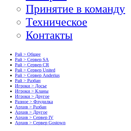
Принятие в команду
Техническое
Контакты
Рай > Общее
Рай > Сервер SA
Рай > Сервер CR
Рай > Сервер United
Рай > Сервер Anderius
Рай > Разбан
Игроки > Досье
Игроки > Кланы
Игроки > Другое
Разное > Флудилка
Архив > Разбан
Архив > Другое
Архив > Сервер IV
Архив > Сервер Gostown