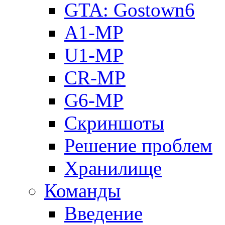
GTA: Gostown6
A1-MP
U1-MP
CR-MP
G6-MP
Скриншоты
Решение проблем
Хранилище
Команды
Введение