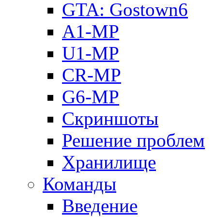
GTA: Gostown6
A1-MP
U1-MP
CR-MP
G6-MP
Скриншоты
Решение проблем
Хранилище
Команды
Введение