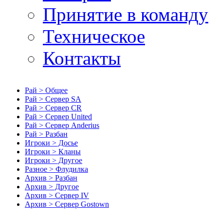
Принятие в команду
Техническое
Контакты
Рай > Общее
Рай > Сервер SA
Рай > Сервер CR
Рай > Сервер United
Рай > Сервер Anderius
Рай > Разбан
Игроки > Досье
Игроки > Кланы
Игроки > Другое
Разное > Флудилка
Архив > Разбан
Архив > Другое
Архив > Сервер IV
Архив > Сервер Gostown