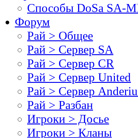
Cпособы DoSа SA-MP
Форум
Рай > Общее
Рай > Сервер SA
Рай > Сервер CR
Рай > Сервер United
Рай > Сервер Anderiu
Рай > Разбан
Игроки > Досье
Игроки > Кланы