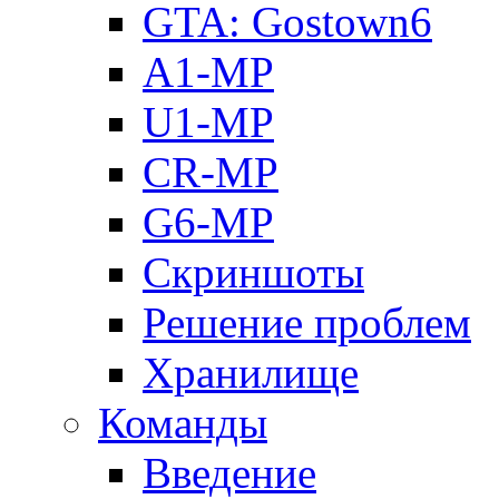
GTA: Gostown6
A1-MP
U1-MP
CR-MP
G6-MP
Скриншоты
Решение проблем
Хранилище
Команды
Введение