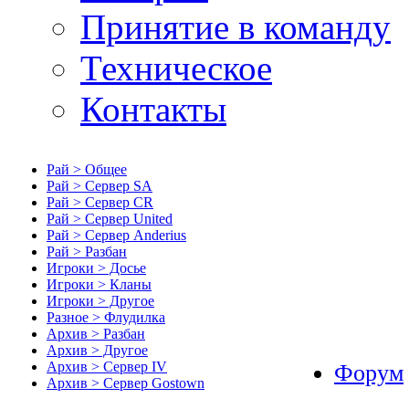
Принятие в команду
Техническое
Контакты
Рай > Общее
Рай > Сервер SA
Рай > Сервер CR
Рай > Сервер United
Рай > Сервер Anderius
Рай > Разбан
Игроки > Досье
Игроки > Кланы
Игроки > Другое
Разное > Флудилка
Архив > Разбан
Архив > Другое
Архив > Сервер IV
Форум
Архив > Сервер Gostown