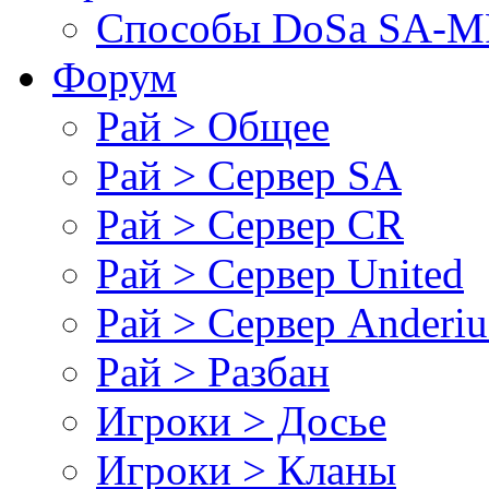
Cпособы DoSа SA-MP
Форум
Рай > Общее
Рай > Сервер SA
Рай > Сервер CR
Рай > Сервер United
Рай > Сервер Anderiu
Рай > Разбан
Игроки > Досье
Игроки > Кланы