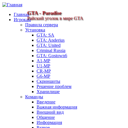
GTA - Paradise
Главная
Райский уголок в мире GTA
Игрокам
Правила сервера
Установка
GTA: SA
GTA: Anderius
GTA: United
Criminal Russia
GTA: Gostown6
A1-MP
U1-MP
CR-MP
G6-MP
Скриншоты
Решение проблем
Хранилище
Команды
Введение
Важная информация
Внешний вид
Общение
Информация
Разное