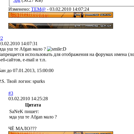
.jpg
(56.27 КБ)
Изменено:
TEM@
-
03.02.2010 14:07:24
#2
03.02.2010 14:07:31
мда уш те Afgan мало ?
Запрещается использовать для отображения на форумах имена (л
веб-сайтов, e-mail и т.п.
Бан до 07.01.2013, 15:00:00
P.S. Твой логин: spurks
#3
03.02.2010 14:25:28
Цитата
SaNeK пишет:
мда уш те Afgan мало ?
ЧЁ МАЛО???