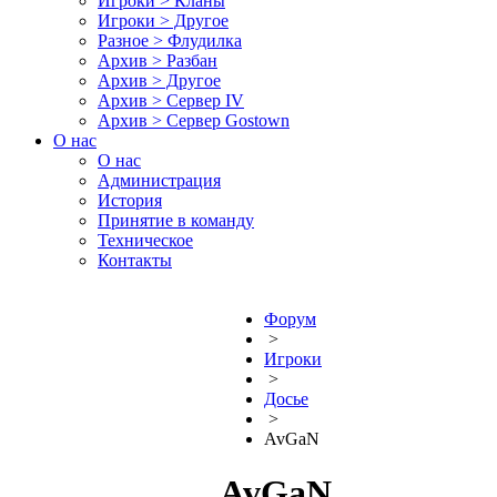
Игроки > Кланы
Игроки > Другое
Разное > Флудилка
Архив > Разбан
Архив > Другое
Архив > Сервер IV
Архив > Сервер Gostown
О нас
О нас
Администрация
История
Принятие в команду
Техническое
Контакты
Форум
>
Игроки
>
Досье
>
AvGaN
AvGaN