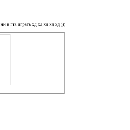
ни в гта играть хд хд хд хд хд )))