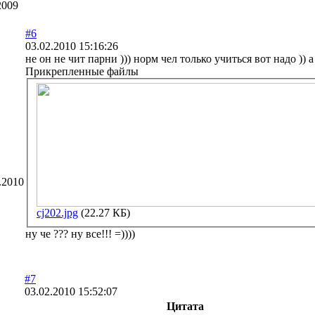
2009
#6
03.02.2010 15:16:26
не он не чит парни ))) норм чел только учиться вот надо )) а 
Прикрепленные файлы
.2010
cj202.jpg
(22.27 КБ)
ну че ??? ну все!!! =))))
#7
03.02.2010 15:52:07
Цитата