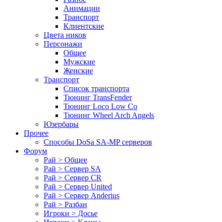
Анимации
Транспорт
Клиентские
Цвета ников
Персонажи
Общее
Мужские
Женские
Транспорт
Список транспорта
Тюнинг TransFender
Тюнинг Loco Low Co
Тюнинг Wheel Arch Angels
Юзербары
Прочее
Cпособы DoSа SA-MP серверов
Форум
Рай > Общее
Рай > Сервер SA
Рай > Сервер CR
Рай > Сервер United
Рай > Сервер Anderius
Рай > Разбан
Игроки > Досье