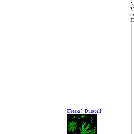
У
V
с
П
[Freaks]_Duracell_