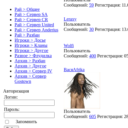
Сообщений:
59
Регистрация:
11.
Рай > Общее
Рай > Сервер SA
Leraxy
Рай > Сервер CR
Пользователь
Рай > Сервер United
Сообщений:
30
Регистрация:
13.
Рай > Сервер Anderius
Рай > Разбан
Игроки > Досье
Игроки > Кланы
Wolfi
Игроки > Другое
Пользователь
Разное > Флудилка
Сообщений:
400
Регистрация:
0
Архив > Разбан
Архив > Другое
ВасяAfrika
Архив > Сервер IV
Архив > Сервер
Gostown
Авторизация
Логин:
Пароль:
Пользователь
Сообщений:
605
Регистрация:
2
Запомнить