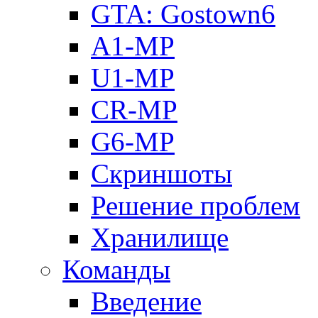
GTA: Gostown6
A1-MP
U1-MP
CR-MP
G6-MP
Скриншоты
Решение проблем
Хранилище
Команды
Введение