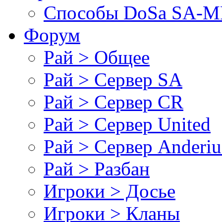
Cпособы DoSа SA-MP
Форум
Рай > Общее
Рай > Сервер SA
Рай > Сервер CR
Рай > Сервер United
Рай > Сервер Anderiu
Рай > Разбан
Игроки > Досье
Игроки > Кланы