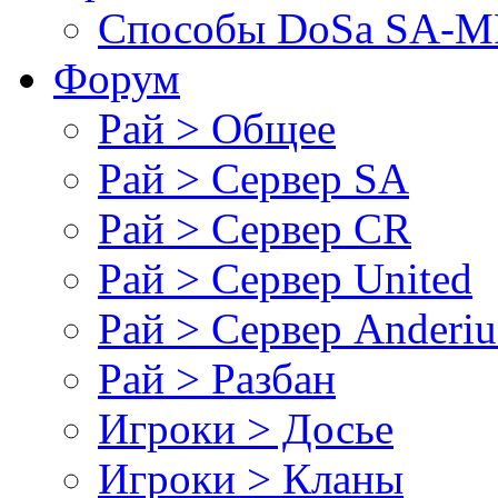
Cпособы DoSа SA-MP
Форум
Рай > Общее
Рай > Сервер SA
Рай > Сервер CR
Рай > Сервер United
Рай > Сервер Anderiu
Рай > Разбан
Игроки > Досье
Игроки > Кланы