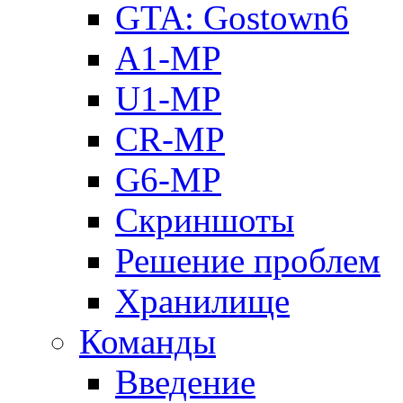
GTA: Gostown6
A1-MP
U1-MP
CR-MP
G6-MP
Скриншоты
Решение проблем
Хранилище
Команды
Введение