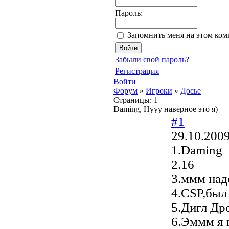
Пароль:
Запомнить меня на этом ко
Забыли свой пароль?
Регистрация
Войти
Форум
»
Игроки
»
Досье
Страницы:
1
Daming, Нууу наверное это я)
#1
29.10.2009
1.Daming
2.16
3.ммм над
4.CSP,был 
5.Дигл Дро
6.Эммм я 