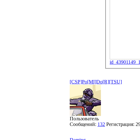
id_43901149_
[CSP]Po[MI]Do[R][TSU]
Пользователь
Сообщений:
132
Регистрация:
2
Daming