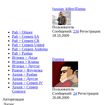
[russian_killers]Darius
Пользователь
Сообщений:
234
Регистрация:
Рай > Общее
18.10.2009
Рай > Сервер SA
Рай > Сервер CR
Рай > Сервер United
Рай > Сервер Anderius
Рай > Разбан
Игроки > Досье
Daming
Игроки > Кланы
Игроки > Другое
Разное > Флудилка
Архив > Разбан
Архив > Другое
Архив > Сервер IV
Архив > Сервер
Пользователь
Gostown
Сообщений:
24
Регистрация:
26.08.2009
Авторизация
Логин: