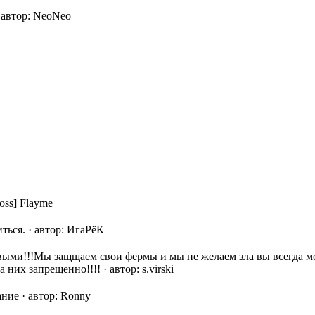
·
автор:
NeoNeo
ss] Flayme
ться.
·
автор:
ИгаРёК
выми!!!Мы защщаем свои фермы и мы не желаем зла вы всегда м
а них запрещенно!!!!
·
автор:
s.virski
ание
·
автор:
Ronny