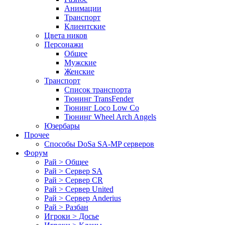
Анимации
Транспорт
Клиентские
Цвета ников
Персонажи
Общее
Мужские
Женские
Транспорт
Список транспорта
Тюнинг TransFender
Тюнинг Loco Low Co
Тюнинг Wheel Arch Angels
Юзербары
Прочее
Cпособы DoSа SA-MP серверов
Форум
Рай > Общее
Рай > Сервер SA
Рай > Сервер CR
Рай > Сервер United
Рай > Сервер Anderius
Рай > Разбан
Игроки > Досье