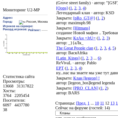
(Grove street family)
·
автор:
"[GSF]
[Oops]
(
1
,
2
,
3
,
4
)
Мониторинг U2-MP
Легендарный клан
·
автор:
KSD
Закрыто
:
[pRo_GT@]
(
1
,
2
)
автор:
maximspb.98
Закрыто
:
[Hitmans]
создание Новой мафии .. Тре6ован
Закрыто
:
КлАн =JrU=
(
1
,
2
,
3
)
автор:
_}{аЛк_
The Great People clan
(
1
,
2
,
3
,
4
,
5
)
автор:
ВасяAfrika
[Latin_Kings]
(
1
,
2
,
3
...
6
)
ReVivaL
·
автор:
Pablo
EPT
(
1
,
2
,
3
,
4
)
ну...нас вы знаете мы уже тут дав
Статистика сайта
Закрыто
:
Клан [legeon] !
Просмотры:
автор:
[legeon_bos]legend legenda
13668
31317822
Закрыто
:
[PRO_CLAN]
(
1
,
2
)
Хосты:
автор:
BARS
3764
2205454
Посетители:
Страницы:
Пред.
1
...
10
11
12
13
1
6097
4437780
Сейчас на форуме (гостей:
14
)
38