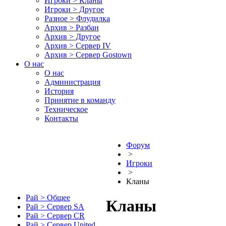
Игроки > Кланы
Игроки > Другое
Разное > Флудилка
Архив > Разбан
Архив > Другое
Архив > Сервер IV
Архив > Сервер Gostown
О нас
О нас
Администрация
История
Принятие в команду
Техническое
Контакты
Форум
>
Игроки
>
Кланы
Рай > Общее
Кланы
Рай > Сервер SA
Рай > Сервер CR
Рай > Сервер United