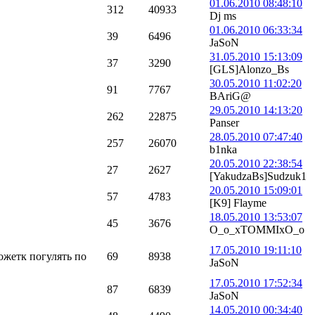
01.06.2010 08:48:10
312
40933
Dj ms
01.06.2010 06:33:34
39
6496
JaSoN
31.05.2010 15:13:09
37
3290
[GLS]Alonzo_Bs
30.05.2010 11:02:20
91
7767
BAriG@
29.05.2010 14:13:20
262
22875
Panser
28.05.2010 07:47:40
257
26070
b1nka
20.05.2010 22:38:54
27
2627
[YakudzaBs]Sudzuk1
20.05.2010 15:09:01
57
4783
[K9] Flayme
18.05.2010 13:53:07
45
3676
O_o_xTOMMIxO_o
17.05.2010 19:11:10
ожетк погулять по
69
8938
JaSoN
17.05.2010 17:52:34
87
6839
JaSoN
14.05.2010 00:34:40