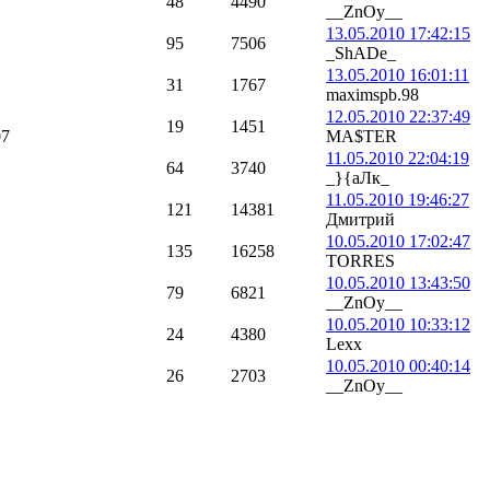
48
4490
__ZnOy__
13.05.2010 17:42:15
95
7506
_ShADe_
13.05.2010 16:01:11
31
1767
maximspb.98
12.05.2010 22:37:49
19
1451
07
MA$TER
11.05.2010 22:04:19
64
3740
_}{аЛк_
11.05.2010 19:46:27
121
14381
Дмитрий
10.05.2010 17:02:47
135
16258
TORRES
10.05.2010 13:43:50
79
6821
__ZnOy__
10.05.2010 10:33:12
24
4380
Lexx
10.05.2010 00:40:14
26
2703
__ZnOy__