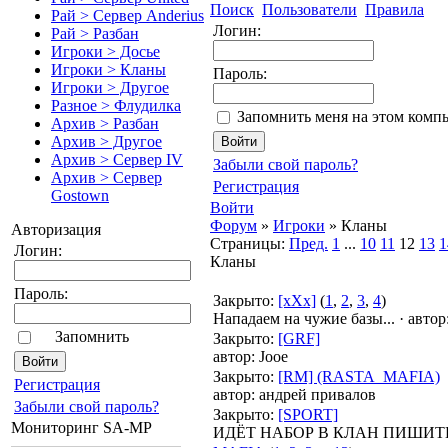
Поиск
Пользователи
Правила
Рай > Сервер Anderius
Логин:
Рай > Разбан
Игроки > Досье
Игроки > Кланы
Пароль:
Игроки > Другое
Разное > Флудилка
Запомнить меня на этом комп
Архив > Разбан
Архив > Другое
Архив > Сервер IV
Забыли свой пароль?
Архив > Сервер
Регистрация
Gostown
Войти
Форум
»
Игроки
»
Кланы
Авторизация
Страницы:
Пред.
1
...
10
11
12
13
1
Логин:
Кланы
Пароль:
Закрыто
:
[xXx]
(
1
,
2
,
3
,
4
)
Нападаем на чужие базы...
·
автор
Запомнить
Закрыто
:
[GRF]
автор:
Jooe
Закрыто
:
[RM] (RASTA_MAFIA)
Pегиcтрaция
автор:
андрей привалов
Забыли свой пароль?
Закрыто
:
[SPORT]
Мониторинг SA-MP
ИДЁТ НАБОР В КЛАН ПИШИТЕ 