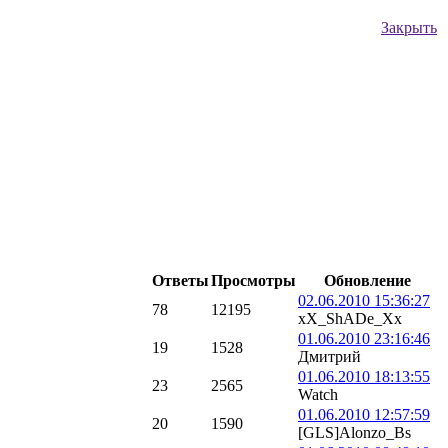
Закрыть
Ответы
Просмотры
Обновление
02.06.2010 15:36:27
78
12195
хХ_ShADe_Хх
01.06.2010 23:16:46
19
1528
Дмитрий
01.06.2010 18:13:55
23
2565
Watch
01.06.2010 12:57:59
20
1590
[GLS]Alonzo_Bs