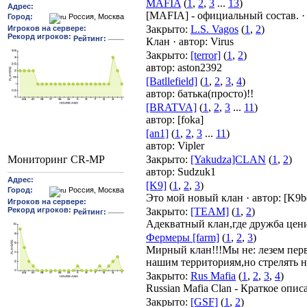
MAFIA
(
1
,
2
,
3
...
13
)
[MAFIA] - официальный состав.
Закрыто
:
L.S. Vagos
(
1
,
2
)
Клан
·
автор:
Virus
Закрыто
:
[terror]
(
1
,
2
)
автор:
aston2392
[Batllefield]
(
1
,
2
,
3
,
4
)
автор:
батька(просто)!!
[BRATVA]
(
1
,
2
,
3
...
11
)
автор:
[foka]
[an1]
(
1
,
2
,
3
...
11
)
автор:
Vipler
Закрыто
:
[Yakudza]CLAN
(
1
,
2
)
Мониторинг CR-MP
автор:
Sudzuk1
[K9]
(
1
,
2
,
3
)
Это мой новый клан
·
автор:
[K9bo
Закрыто
:
[TEAM]
(
1
,
2
)
Адекватный клан,где дружба цени
Фермеры [farm]
(
1
,
2
,
3
)
Мирный клан!!!Мы не: лезем пер
нашим территориям,но стрелять н
Закрыто
:
Rus Mafia
(
1
,
2
,
3
,
4
)
Russian Mafia Clan - Краткое опис
Закрыто
:
[GSF]
(
1
,
2
)