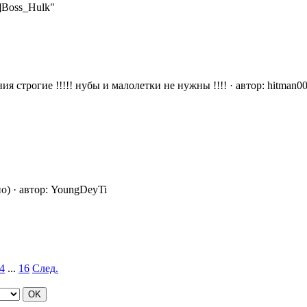
Boss_Hulk"
ия строгие !!!!! нубы и малолетки не нужны !!!!
·
автор:
hitman0
но)
·
автор:
YoungDeyTi
4
...
16
След.