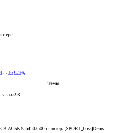
ьютере
4
...
16
След.
Темы
:
sasha-s98
В АСЬКУ: 645035005
·
автор:
[SPORT_boss]Denis