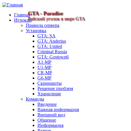
GTA - Paradise
Главная
Райский уголок в мире GTA
Игрокам
Правила сервера
Установка
GTA: SA
GTA: Anderius
GTA: United
Criminal Russia
GTA: Gostown6
A1-MP
U1-MP
CR-MP
G6-MP
Скриншоты
Решение проблем
Хранилище
Команды
Введение
Важная информация
Внешний вид
Общение
Информация
Разное