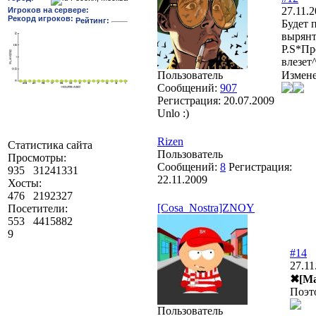
27.11.2
Будет 
вырянте
P.S*Пр
влезет^
Пользователь
Измен
Сообщений:
907
Регистрация:
20.07.2009
Unlo :)
Rizen
Статистика сайта
Пользователь
Просмотры:
Сообщений:
8
Регистрация:
935
31241331
22.11.2009
Хосты:
476
2192327
[Cosa_Nostra]ZNOY
Посетители:
553
4415882
9
#14
27.11
✖[Ma
Поэто
Пользователь