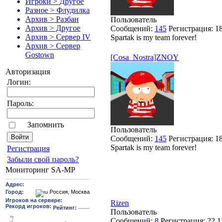
Игроки > Другое
Разное > Флудилка
Архив > Разбан
Пользователь
Архив > Другое
Сообщений:
145
Регистрация:
1
Архив > Сервер IV
Spartak is my team forever!
Архив > Сервер
Gostown
[Cosa_Nostra]ZNOY
Авторизация
Логин:
Пароль:
Запомнить
Пользователь
Сообщений:
145
Регистрация:
1
Spartak is my team forever!
Pегиcтрaция
Забыли свой пароль?
Мониторинг SA-MP
Rizen
Пользователь
Сообщений:
8
Регистрация:
22.1