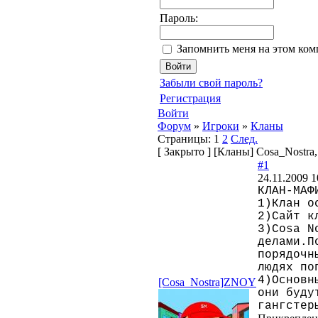
Пароль:
Запомнить меня на этом ко
Забыли свой пароль?
Регистрация
Войти
Форум
»
Игроки
»
Кланы
Страницы:
1
2
След.
[
Закрыто
]
[Кланы] Cosa_Nostra, 
#1
24.11.2009 1
КЛАН-МАФ
1)Клан о
2)Сайт к
3)Cosa N
делами.П
порядочн
людях по
4)Основн
[Cosa_Nostra]ZNOY
они буду
гангстер