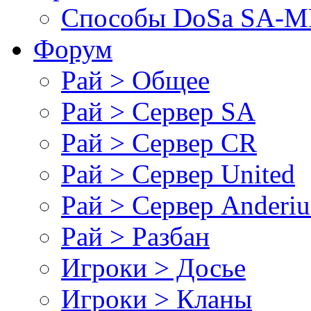
Cпособы DoSа SA-MP
Форум
Рай > Общее
Рай > Сервер SA
Рай > Сервер CR
Рай > Сервер United
Рай > Сервер Anderiu
Рай > Разбан
Игроки > Досье
Игроки > Кланы