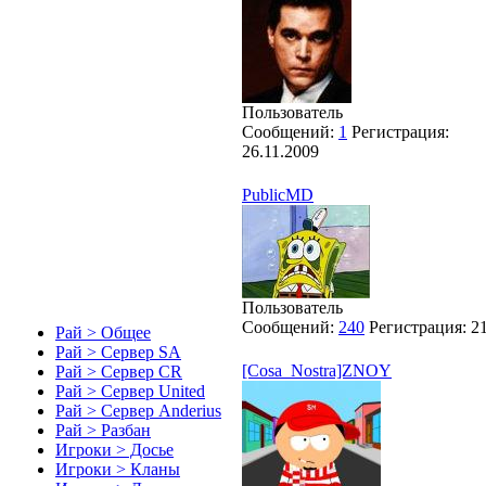
Пользователь
Сообщений:
1
Регистрация:
26.11.2009
PublicMD
Пользователь
Сообщений:
240
Регистрация:
2
Рай > Общее
Рай > Сервер SA
[Cosa_Nostra]ZNOY
Рай > Сервер CR
Рай > Сервер United
Рай > Сервер Anderius
Рай > Разбан
Игроки > Досье
Игроки > Кланы