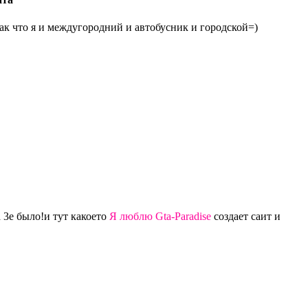
ак что я и междугородний и автобусник и городской=)
а 3е было!и тут какоето
Я люблю Gta-Paradise
создает саит и