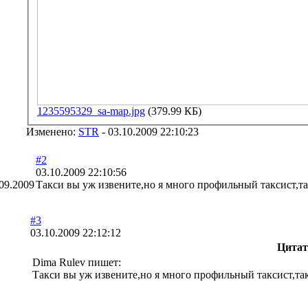
1235595329_sa-map.jpg
(379.99 КБ)
Изменено:
STR
-
03.10.2009 22:10:23
#2
03.10.2009 22:10:56
09.2009
Такси вы уж извените,но я много профильный таксист,та
#3
03.10.2009 22:12:12
Цитат
Dima Rulev пишет:
Такси вы уж извените,но я много профильный таксист,та