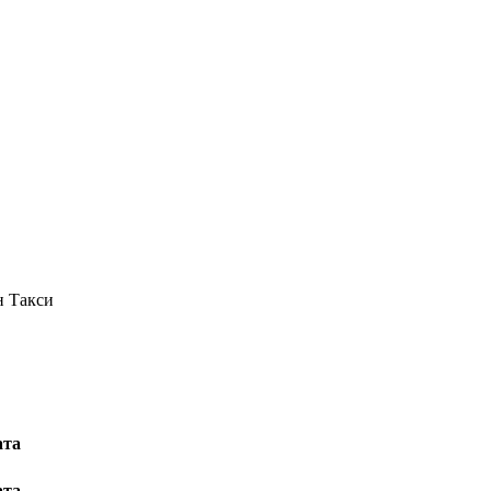
н Такси
ата
ата