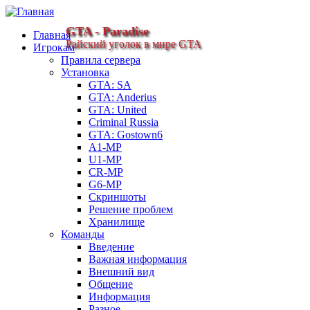
GTA - Paradise
Главная
Райский уголок в мире GTA
Игрокам
Правила сервера
Установка
GTA: SA
GTA: Anderius
GTA: United
Criminal Russia
GTA: Gostown6
A1-MP
U1-MP
CR-MP
G6-MP
Скриншоты
Решение проблем
Хранилище
Команды
Введение
Важная информация
Внешний вид
Общение
Информация
Разное