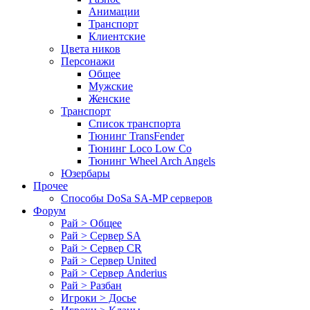
Анимации
Транспорт
Клиентские
Цвета ников
Персонажи
Общее
Мужские
Женские
Транспорт
Список транспорта
Тюнинг TransFender
Тюнинг Loco Low Co
Тюнинг Wheel Arch Angels
Юзербары
Прочее
Cпособы DoSа SA-MP серверов
Форум
Рай > Общее
Рай > Сервер SA
Рай > Сервер CR
Рай > Сервер United
Рай > Сервер Anderius
Рай > Разбан
Игроки > Досье