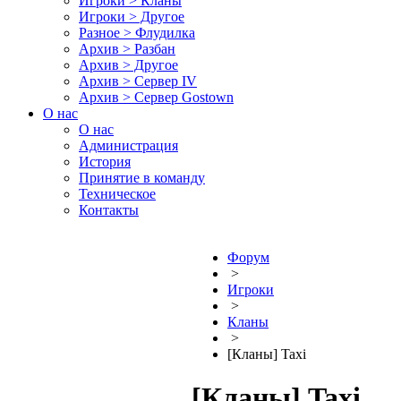
Игроки > Кланы
Игроки > Другое
Разное > Флудилка
Архив > Разбан
Архив > Другое
Архив > Сервер IV
Архив > Сервер Gostown
О нас
О нас
Администрация
История
Принятие в команду
Техническое
Контакты
Форум
>
Игроки
>
Кланы
>
[Кланы] Taxi
[Кланы] Taxi