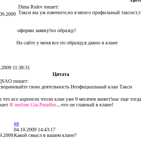
Dima Rulev пишет:
Такси вы уж извените,но я много профильный таксист,т
09.2009
оформи заявку!по образцу!
На сайте у меня все по образцу,я давно в клане
.2009 11:38:31
Цитата
i]SAO пишет:
сворачивайте свою деятельность Неофициальный клан Такси
ы что все ахренели чтоли клан уже 9 месячев живет!нас еще тогд
нает
Я люблю Gta-Paradise
....что он главный в клане!
#8
04.10.2009 14:43:17
9.2009
Какой смысл в вашем клане?