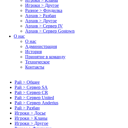
Игроки > Кланы
Игроки > Другое
Разное > Флудилка
Архив > Разбан
Архив > Другое
Архив > Сервер IV
Архив > Сервер Gostown
О нас
О нас
Администрация
История
Принятие в команду
Техническое
Контакты
Рай > Общее
Рай > Сервер SA
Рай > Сервер CR
Рай > Сервер United
Рай > Сервер Anderius
Рай > Разбан
Игроки > Досье
Игроки > Кланы
Игроки > Другое