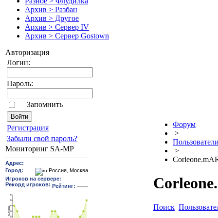
Разное > Флудилка
Архив > Разбан
Архив > Другое
Архив > Сервер IV
Архив > Сервер Gostown
Авторизация
Логин:
Пароль:
Запомнить
Форум
Pегиcтрaция
>
Забыли свой пароль?
Пользовател
Мониторинг SA-MP
>
Corleone.mA
Corleone
Поиск
Пользовате