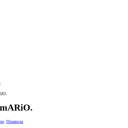
и
RiO.
.mARiO.
ли
Правила