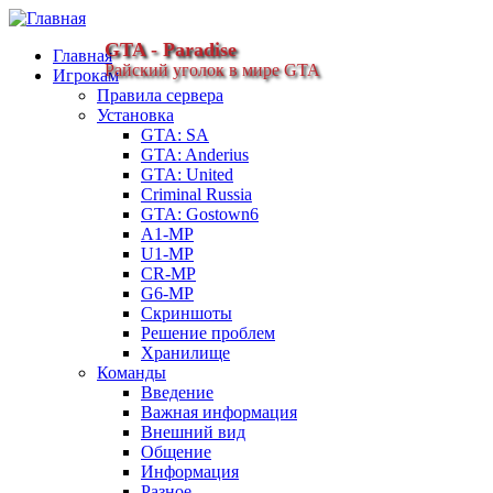
GTA - Paradise
Главная
Райский уголок в мире GTA
Игрокам
Правила сервера
Установка
GTA: SA
GTA: Anderius
GTA: United
Criminal Russia
GTA: Gostown6
A1-MP
U1-MP
CR-MP
G6-MP
Скриншоты
Решение проблем
Хранилище
Команды
Введение
Важная информация
Внешний вид
Общение
Информация
Разное