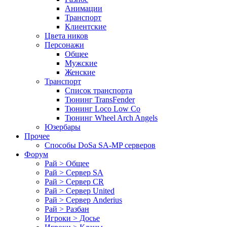
Анимации
Транспорт
Клиентские
Цвета ников
Персонажи
Общее
Мужские
Женские
Транспорт
Список транспорта
Тюнинг TransFender
Тюнинг Loco Low Co
Тюнинг Wheel Arch Angels
Юзербары
Прочее
Cпособы DoSа SA-MP серверов
Форум
Рай > Общее
Рай > Сервер SA
Рай > Сервер CR
Рай > Сервер United
Рай > Сервер Anderius
Рай > Разбан
Игроки > Досье