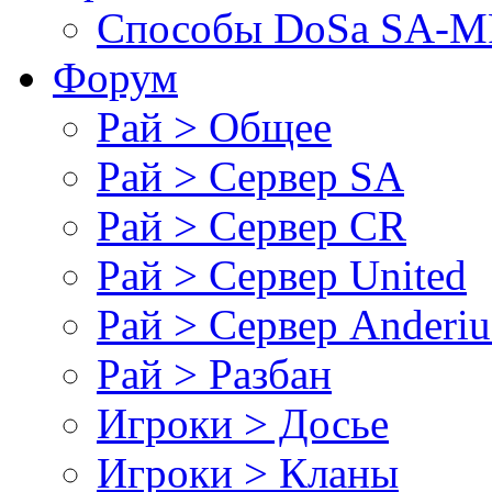
Cпособы DoSа SA-MP
Форум
Рай > Общее
Рай > Сервер SA
Рай > Сервер CR
Рай > Сервер United
Рай > Сервер Anderiu
Рай > Разбан
Игроки > Досье
Игроки > Кланы