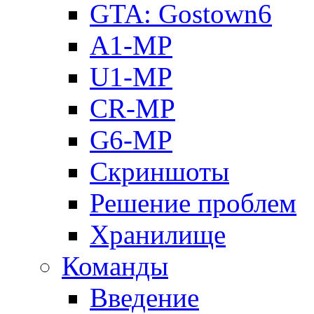
GTA: Gostown6
A1-MP
U1-MP
CR-MP
G6-MP
Скриншоты
Решение проблем
Хранилище
Команды
Введение