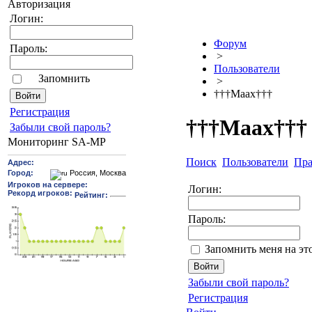
Авторизация
Логин:
Форум
Пароль:
>
Пользователи
Запомнить
>
†††Maax†††
Pегиcтрaция
†††Maax†††
Забыли свой пароль?
Мониторинг SA-MP
Поиск
Пользователи
Пра
Логин:
Пароль:
Запомнить меня на эт
Забыли свой пароль?
Регистрация