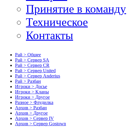
Принятие в команду
Техническое
Контакты
Рай > Общее
Рай > Сервер SA
Рай > Сервер CR
Рай > Сервер United
Рай > Сервер Anderius
Рай > Разбан
Игроки > Досье
Игроки > Кланы
Игроки > Другое
Разное > Флудилка
Архив > Разбан
Архив > Другое
Архив > Сервер IV
Архив > Сервер Gostown