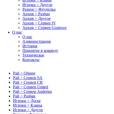
Игроки > Кланы
Игроки > Другое
Разное > Флудилка
Архив > Разбан
Архив > Другое
Архив > Сервер IV
Архив > Сервер Gostown
О нас
О нас
Администрация
История
Принятие в команду
Техническое
Контакты
Рай > Общее
Рай > Сервер SA
Рай > Сервер CR
Рай > Сервер United
Рай > Сервер Anderius
Рай > Разбан
Игроки > Досье
Игроки > Кланы
Игроки > Другое