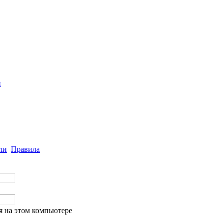
и
ли
Правила
я на этом компьютере