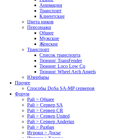
Анимации
Транспорт
Клиентские
Цвета ников
Персонажи
Общее
Мужские
Женские
Транспорт
Список транспорта
Тюнинг TransFender
Тюнинг Loco Low Co
Тюнинг Wheel Arch Angels
Юзербары
Прочее
Cпособы DoSа SA-MP серверов
Форум
Рай > Общее
Рай > Сервер SA
Рай > Сервер CR
Рай > Сервер United
Рай > Сервер Anderius
Рай > Разбан
Игроки > Досье