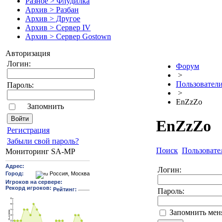
Разное > Флудилка
Архив > Разбан
Архив > Другое
Архив > Сервер IV
Архив > Сервер Gostown
Авторизация
Логин:
Форум
>
Пользовател
Пароль:
>
EnZzZo
Запомнить
EnZzZo
Pегиcтрaция
Забыли свой пароль?
Поиск
Пользовате
Мониторинг SA-MP
Логин:
Пароль:
Запомнить мен