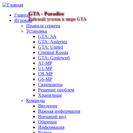
GTA - Paradise
Главная
Райский уголок в мире GTA
Игрокам
Правила сервера
Установка
GTA: SA
GTA: Anderius
GTA: United
Criminal Russia
GTA: Gostown6
A1-MP
U1-MP
CR-MP
G6-MP
Скриншоты
Решение проблем
Хранилище
Команды
Введение
Важная информация
Внешний вид
Общение
Информация
Разное