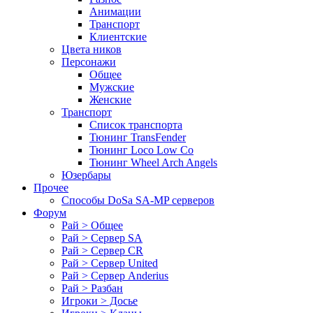
Анимации
Транспорт
Клиентские
Цвета ников
Персонажи
Общее
Мужские
Женские
Транспорт
Список транспорта
Тюнинг TransFender
Тюнинг Loco Low Co
Тюнинг Wheel Arch Angels
Юзербары
Прочее
Cпособы DoSа SA-MP серверов
Форум
Рай > Общее
Рай > Сервер SA
Рай > Сервер CR
Рай > Сервер United
Рай > Сервер Anderius
Рай > Разбан
Игроки > Досье