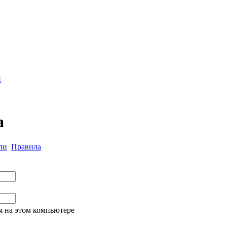
и
а
ли
Правила
я на этом компьютере