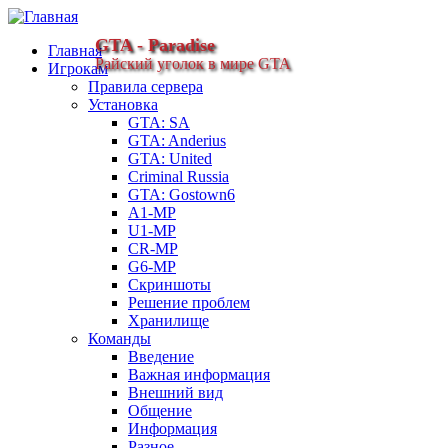
GTA - Paradise
Главная
Райский уголок в мире GTA
Игрокам
Правила сервера
Установка
GTA: SA
GTA: Anderius
GTA: United
Criminal Russia
GTA: Gostown6
A1-MP
U1-MP
CR-MP
G6-MP
Скриншоты
Решение проблем
Хранилище
Команды
Введение
Важная информация
Внешний вид
Общение
Информация
Разное