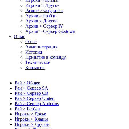
Игроки > Кланы
Игроки > Другое
Разное > Флудилка
Архив > Разбан
Архив > Другое
Архив > Сервер IV
Архив > Сервер Gostown
О нас
О нас
Администрация
История
Принятие в команду
Техническое
Контакты
Рай > Общее
Рай > Сервер SA
Рай > Сервер CR
Рай > Сервер United
Рай > Сервер Anderius
Рай > Разбан
Игроки > Досье
Игроки > Кланы
Игроки > Другое