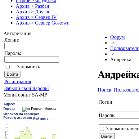
Разное > Флудилка
Архив > Разбан
Архив > Другое
Архив > Сервер IV
Архив > Сервер Gostown
Авторизация
Форум
Логин:
>
Пользовател
Пароль:
>
Андрейка
Запомнить
Андрейк
Pегиcтрaция
Забыли свой пароль?
Поиск
Пользовате
Мониторинг SA-MP
Логин:
Пароль:
Запомнить мен