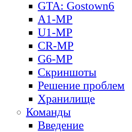
GTA: Gostown6
A1-MP
U1-MP
CR-MP
G6-MP
Скриншоты
Решение проблем
Хранилище
Команды
Введение