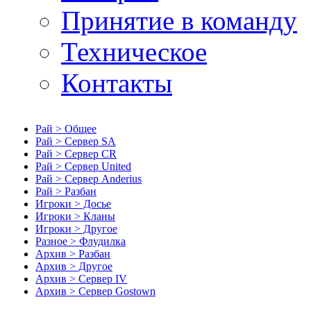
Принятие в команду
Техническое
Контакты
Рай > Общее
Рай > Сервер SA
Рай > Сервер CR
Рай > Сервер United
Рай > Сервер Anderius
Рай > Разбан
Игроки > Досье
Игроки > Кланы
Игроки > Другое
Разное > Флудилка
Архив > Разбан
Архив > Другое
Архив > Сервер IV
Архив > Сервер Gostown