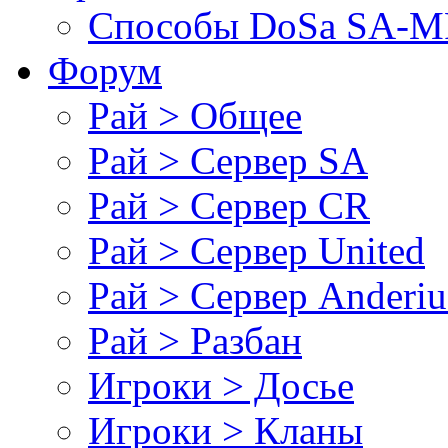
Cпособы DoSа SA-MP
Форум
Рай > Общее
Рай > Сервер SA
Рай > Сервер CR
Рай > Сервер United
Рай > Сервер Anderiu
Рай > Разбан
Игроки > Досье
Игроки > Кланы