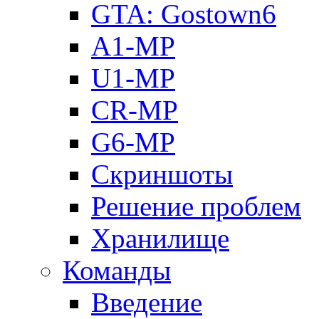
GTA: Gostown6
A1-MP
U1-MP
CR-MP
G6-MP
Скриншоты
Решение проблем
Хранилище
Команды
Введение