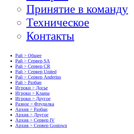
Принятие в команду
Техническое
Контакты
Рай > Общее
Рай > Сервер SA
Рай > Сервер CR
Рай > Сервер United
Рай > Сервер Anderius
Рай > Разбан
Игроки > Досье
Игроки > Кланы
Игроки > Другое
Разное > Флудилка
Архив > Разбан
Архив > Другое
Архив > Сервер IV
Архив > Сервер Gostown