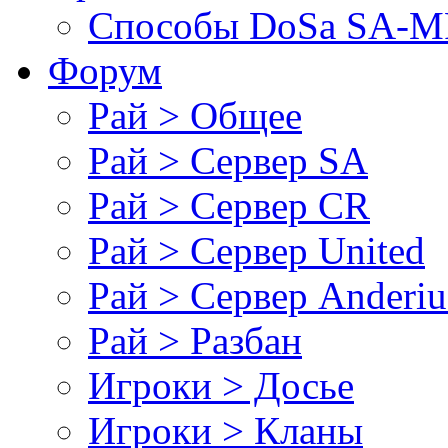
Cпособы DoSа SA-MP
Форум
Рай > Общее
Рай > Сервер SA
Рай > Сервер CR
Рай > Сервер United
Рай > Сервер Anderiu
Рай > Разбан
Игроки > Досье
Игроки > Кланы