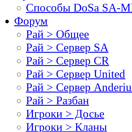
Cпособы DoSа SA-MP
Форум
Рай > Общее
Рай > Сервер SA
Рай > Сервер CR
Рай > Сервер United
Рай > Сервер Anderiu
Рай > Разбан
Игроки > Досье
Игроки > Кланы