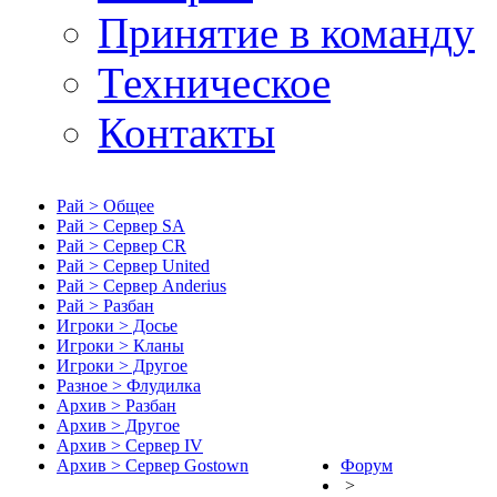
Принятие в команду
Техническое
Контакты
Рай > Общее
Рай > Сервер SA
Рай > Сервер CR
Рай > Сервер United
Рай > Сервер Anderius
Рай > Разбан
Игроки > Досье
Игроки > Кланы
Игроки > Другое
Разное > Флудилка
Архив > Разбан
Архив > Другое
Архив > Сервер IV
Архив > Сервер Gostown
Форум
>