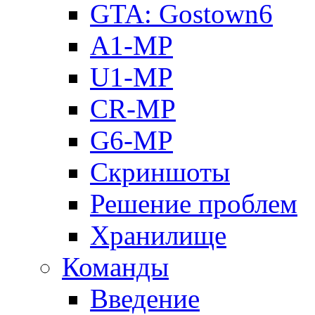
GTA: Gostown6
A1-MP
U1-MP
CR-MP
G6-MP
Скриншоты
Решение проблем
Хранилище
Команды
Введение