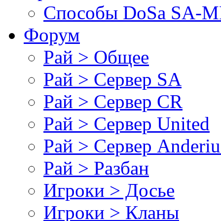
Cпособы DoSа SA-MP
Форум
Рай > Общее
Рай > Сервер SA
Рай > Сервер CR
Рай > Сервер United
Рай > Сервер Anderiu
Рай > Разбан
Игроки > Досье
Игроки > Кланы