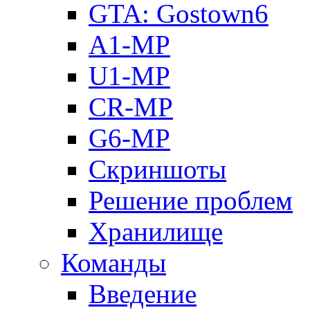
GTA: Gostown6
A1-MP
U1-MP
CR-MP
G6-MP
Скриншоты
Решение проблем
Хранилище
Команды
Введение