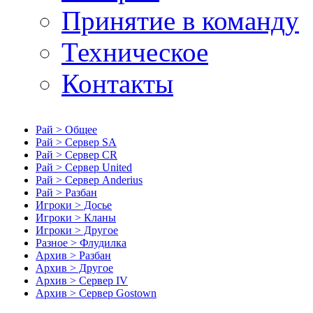
Принятие в команду
Техническое
Контакты
Рай > Общее
Рай > Сервер SA
Рай > Сервер CR
Рай > Сервер United
Рай > Сервер Anderius
Рай > Разбан
Игроки > Досье
Игроки > Кланы
Игроки > Другое
Разное > Флудилка
Архив > Разбан
Архив > Другое
Архив > Сервер IV
Архив > Сервер Gostown