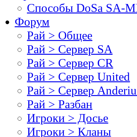
Cпособы DoSа SA-MP
Форум
Рай > Общее
Рай > Сервер SA
Рай > Сервер CR
Рай > Сервер United
Рай > Сервер Anderiu
Рай > Разбан
Игроки > Досье
Игроки > Кланы