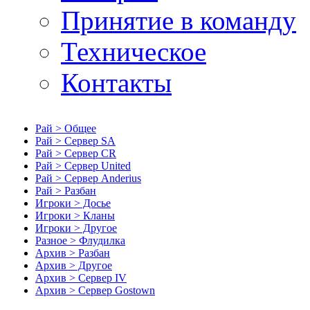
Принятие в команду
Техническое
Контакты
Рай > Общее
Рай > Сервер SA
Рай > Сервер CR
Рай > Сервер United
Рай > Сервер Anderius
Рай > Разбан
Игроки > Досье
Игроки > Кланы
Игроки > Другое
Разное > Флудилка
Архив > Разбан
Архив > Другое
Архив > Сервер IV
Архив > Сервер Gostown