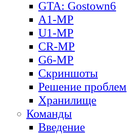
GTA: Gostown6
A1-MP
U1-MP
CR-MP
G6-MP
Скриншоты
Решение проблем
Хранилище
Команды
Введение