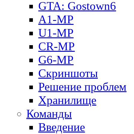
GTA: Gostown6
A1-MP
U1-MP
CR-MP
G6-MP
Скриншоты
Решение проблем
Хранилище
Команды
Введение