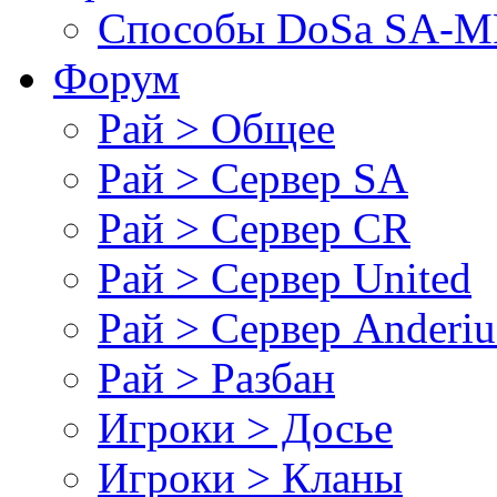
Cпособы DoSа SA-MP
Форум
Рай > Общее
Рай > Сервер SA
Рай > Сервер CR
Рай > Сервер United
Рай > Сервер Anderiu
Рай > Разбан
Игроки > Досье
Игроки > Кланы