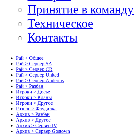
Принятие в команду
Техническое
Контакты
Рай > Общее
Рай > Сервер SA
Рай > Сервер CR
Рай > Сервер United
Рай > Сервер Anderius
Рай > Разбан
Игроки > Досье
Игроки > Кланы
Игроки > Другое
Разное > Флудилка
Архив > Разбан
Архив > Другое
Архив > Сервер IV
Архив > Сервер Gostown