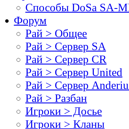
Cпособы DoSа SA-MP
Форум
Рай > Общее
Рай > Сервер SA
Рай > Сервер CR
Рай > Сервер United
Рай > Сервер Anderiu
Рай > Разбан
Игроки > Досье
Игроки > Кланы