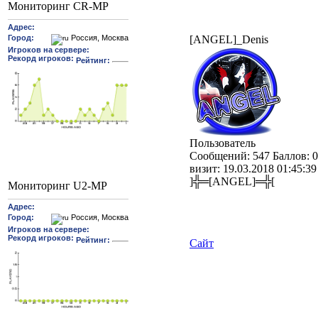
Мониторинг CR-MP
[ANGEL]_Denis
Пользователь
Cообщений:
547
Баллов:
0
визит:
19.03.2018 01:45:39
]╬═[ANGEL]═╬[
Мониторинг U2-MP
Сайт