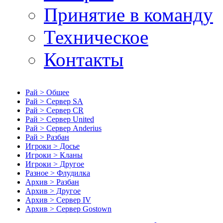
Принятие в команду
Техническое
Контакты
Рай > Общее
Рай > Сервер SA
Рай > Сервер CR
Рай > Сервер United
Рай > Сервер Anderius
Рай > Разбан
Игроки > Досье
Игроки > Кланы
Игроки > Другое
Разное > Флудилка
Архив > Разбан
Архив > Другое
Архив > Сервер IV
Архив > Сервер Gostown