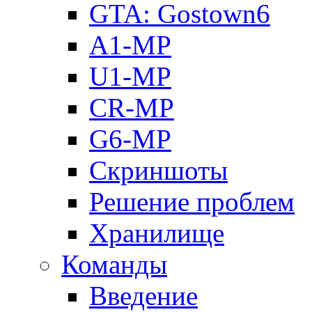
GTA: Gostown6
A1-MP
U1-MP
CR-MP
G6-MP
Скриншоты
Решение проблем
Хранилище
Команды
Введение