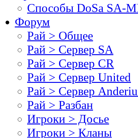
Cпособы DoSа SA-MP
Форум
Рай > Общее
Рай > Сервер SA
Рай > Сервер CR
Рай > Сервер United
Рай > Сервер Anderiu
Рай > Разбан
Игроки > Досье
Игроки > Кланы