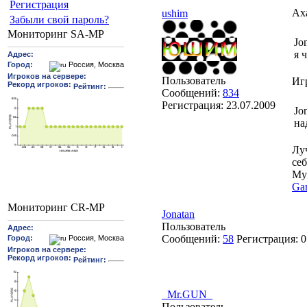
Pегиcтрaция
Аха
ushim
Забыли свой пароль?
Мониторинг SA-MP
Jo
я 
Пользователь
Игр
Сообщений:
834
Регистрация:
23.07.2009
Jo
на
Лу
себ
My
Ga
Мониторинг CR-MP
Jonatan
Пользователь
Сообщений:
58
Регистрация:
0
_Mr.GUN_
Пользователь