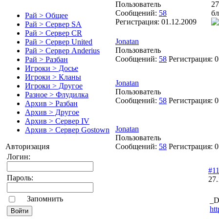
Пользователь
27
Сообщений:
58
бл
Рай > Общее
Регистрация:
01.12.2009
Рай > Сервер SA
Рай > Сервер CR
Jonatan
Рай > Сервер United
Пользователь
Рай > Сервер Anderius
Сообщений:
58
Регистрация:
0
Рай > Разбан
Игроки > Досье
Игроки > Кланы
Jonatan
Игроки > Другое
Пользователь
Разное > Флудилка
Сообщений:
58
Регистрация:
0
Архив > Разбан
Архив > Другое
Архив > Сервер IV
Jonatan
Архив > Сервер Gostown
Пользователь
Сообщений:
58
Регистрация:
0
Авторизация
Логин:
#1
Пароль:
27.
Запомнить
_D
htt