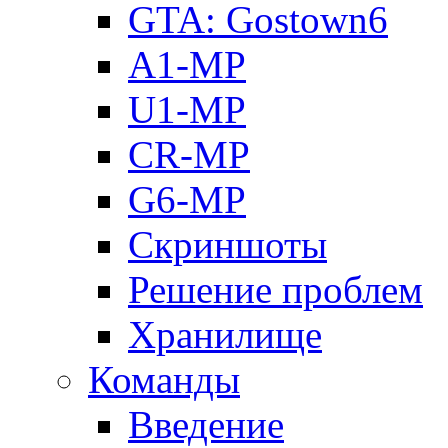
GTA: Gostown6
A1-MP
U1-MP
CR-MP
G6-MP
Скриншоты
Решение проблем
Хранилище
Команды
Введение