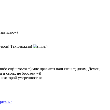
 зависаю=)
еров! Так держать!
е либо ещё што-то =) мне нравится наш клан =) джим, Демон,
ся и своих не бросаем =))
 некоторой умеренностью
opic407/