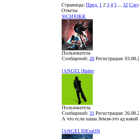
Страницы:
Пред.
1
2
3
4
5
...
32
След
Ответы
S[CH]OKK
Пользователь
Сообщений:
20
Регистрация:
03.08.
[ANGEL]Jipiter
Пользователь
Сообщений:
31
Регистрация:
26.08.
А что если наша Земля-это ад какой 
[ANGEL]DEmON