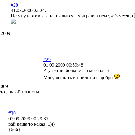
#28
31.08.2009 22:24:15
Не мну в этом клане нравится... я играю в нем уж 3 месяца
.2009
#29
01.09.2009 00:59:48
А у тут не больше 1.5 месяца =)
Могу догнать и причинить добро
2009
то другой планеты...
#30
07.09.2009 00:29:35
вай каша то какая....)))
†666†