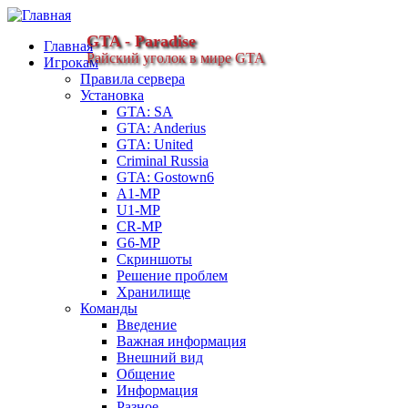
GTA - Paradise
Главная
Райский уголок в мире GTA
Игрокам
Правила сервера
Установка
GTA: SA
GTA: Anderius
GTA: United
Criminal Russia
GTA: Gostown6
A1-MP
U1-MP
CR-MP
G6-MP
Скриншоты
Решение проблем
Хранилище
Команды
Введение
Важная информация
Внешний вид
Общение
Информация
Разное