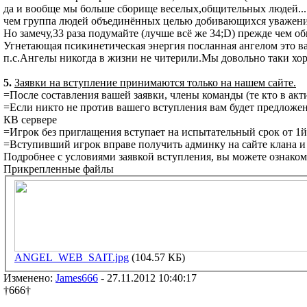
да и вообще мы больше сборище веселых,общительных людей...
чем группа людей объединённых целью добивающихся уважения
Но замечу,33 раза подумайте (лучше всё же 34;D) прежде чем оби
Угнетающая псикинетическая энергия посланная ангелом это 
п.с.Ангелы никогда в жизни не читерили.Мы довольно таки хор
5.
Заявки на вступление принимаются только на нашем сайте.
=После составления вашей заявки, члены команды (те кто в акт
=Если никто не против вашего вступления вам будет предложен 
КВ сервере
=Игрок без приглащения вступает на испытательный срок от 1й 
=Вступивший игрок вправе получить админку на сайте клана и 
Подробнее с условиями заявкой вступления, вы можете ознаком
Прикрепленные файлы
ANGEL_WEB_SAIT.jpg
(104.57 КБ)
Изменено:
James666
-
27.11.2012 10:40:17
†666†