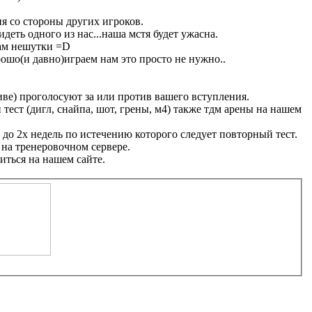
 со стороны других игроков.
деть одного из нас...наша мстя будет ужасна.
вам нешутки =D
ошо(и давно)играем нам это просто не нужно..
иве) проголосуют за или против вашего вступления.
тест (дигл, снайпа, шот, грены, м4) также тдм арены на нашем
до 2х недель по истечению которого следует повторный тест.
на тренеровочном сервере.
иться на нашем сайте.