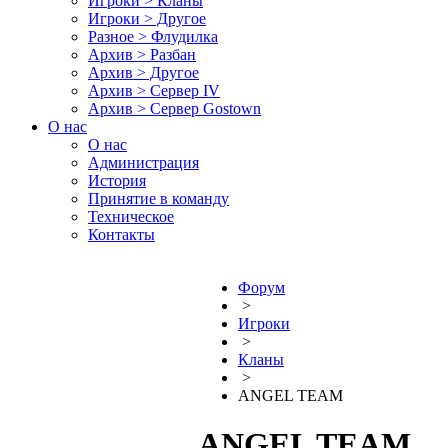
Игроки > Кланы
Игроки > Другое
Разное > Флудилка
Архив > Разбан
Архив > Другое
Архив > Сервер IV
Архив > Сервер Gostown
О нас
О нас
Администрация
История
Принятие в команду
Техническое
Контакты
Форум
>
Игроки
>
Кланы
>
ANGEL TEAM
ANGEL TEAM