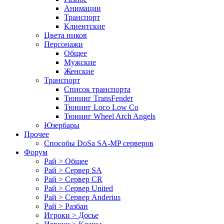
Анимации
Транспорт
Клиентские
Цвета ников
Персонажи
Общее
Мужские
Женские
Транспорт
Список транспорта
Тюнинг TransFender
Тюнинг Loco Low Co
Тюнинг Wheel Arch Angels
Юзербары
Прочее
Cпособы DoSа SA-MP серверов
Форум
Рай > Общее
Рай > Сервер SA
Рай > Сервер CR
Рай > Сервер United
Рай > Сервер Anderius
Рай > Разбан
Игроки > Досье