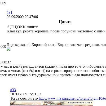
2009
#31
08.09.2009 20:47:06
Цитата
S[CH]OKK пишет:
клан кул, ребята хорошие, после полуночи частенько с ними
Подтверждаю! Хороший клан! Еще не замечал среди них чит
2009
3:08:37
 у нас в клане нету.... антон (джим) писал про то что либо левы
 дима, и монах (женёк) и я =)) на серваке вроде постоянно общаем
век имеет право быть дураком,но и правом надо пользоваться с
#33
10.09.2009 15:11:57
Тогда смотри это
http://www.gta-paradise.ru/forum/forum10/t