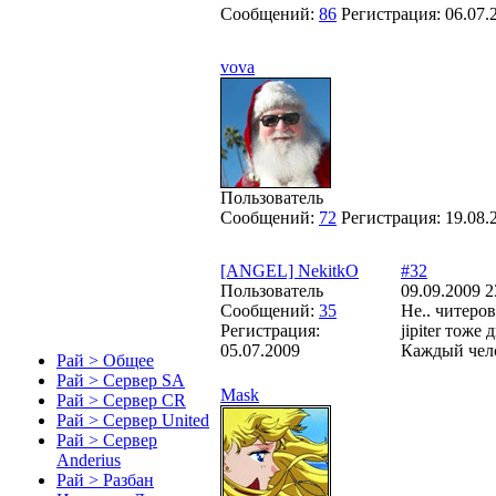
Сообщений:
86
Регистрация:
06.07.
vova
Пользователь
Сообщений:
72
Регистрация:
19.08.
[ANGEL] NekitkO
#32
Пользователь
09.09.2009 2
Сообщений:
35
Не.. читеров
Регистрация:
jipiter тоже
05.07.2009
Каждый чело
Рай > Общее
Рай > Сервер SA
Mask
Рай > Сервер CR
Рай > Сервер United
Рай > Сервер
Anderius
Рай > Разбан