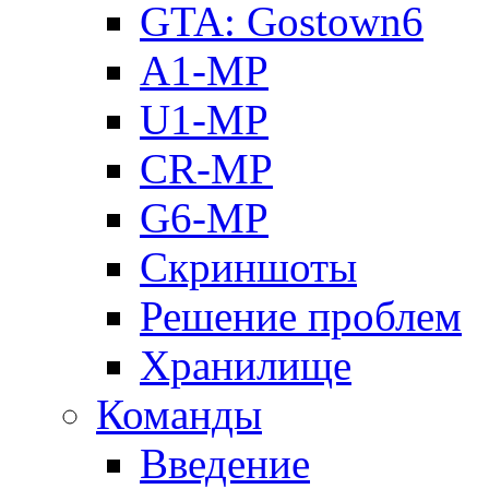
GTA: Gostown6
A1-MP
U1-MP
CR-MP
G6-MP
Скриншоты
Решение проблем
Хранилище
Команды
Введение