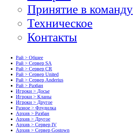
Принятие в команду
Техническое
Контакты
Рай > Общее
Рай > Сервер SA
Рай > Сервер CR
Рай > Сервер United
Рай > Сервер Anderius
Рай > Разбан
Игроки > Досье
Игроки > Кланы
Игроки > Другое
Разное > Флудилка
Архив > Разбан
Архив > Другое
Архив > Сервер IV
Архив > Сервер Gostown