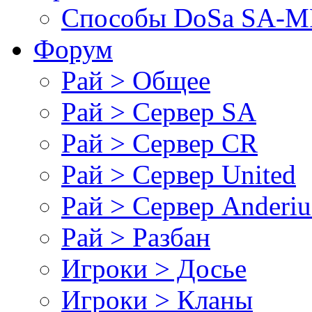
Cпособы DoSа SA-MP
Форум
Рай > Общее
Рай > Сервер SA
Рай > Сервер CR
Рай > Сервер United
Рай > Сервер Anderiu
Рай > Разбан
Игроки > Досье
Игроки > Кланы