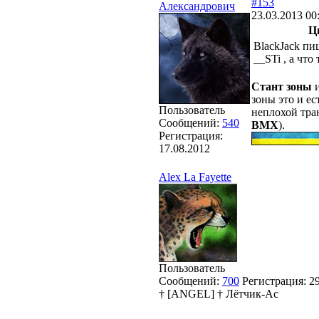
#153
Александрович
23.03.2013 00
Ц
BlackJack пи
__STi , а что
Стант зоны
и
зоны это и ес
Пользователь
неплохой тра
Сообщений:
540
BMX
).
Регистрация:
17.08.2012
Alex La Fayette
Пользователь
Сообщений:
700
Регистрация:
2
† [ANGEL] † Лётчик-Ас