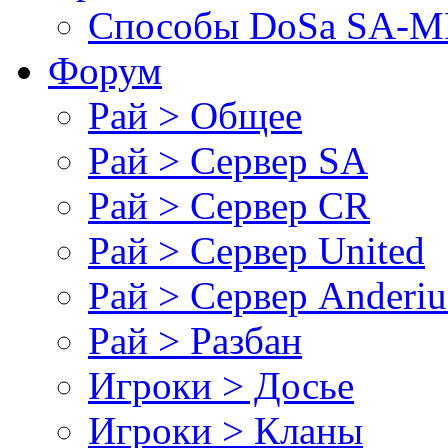
Cпособы DoSа SA-MP
Форум
Рай > Общее
Рай > Сервер SA
Рай > Сервер CR
Рай > Сервер United
Рай > Сервер Anderiu
Рай > Разбан
Игроки > Досье
Игроки > Кланы