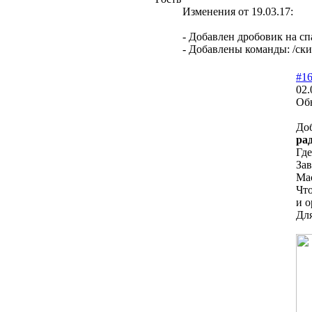
Изменения от 19.03.17:
- Добавлен дробовик на сп
- Добавлены команды: /скин
#1
02.
Обн
До
ра
Где
Зав
Мас
Что
и о
Для