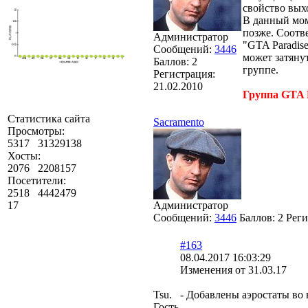
свойство выхо
В данный мом
позже. Соотве
Администратор
"GTA Paradis
Сообщений:
3446
может затянут
Баллов:
2
группе.
Регистрация:
21.02.2010
Группа GTA 
Статистика сайта
Sacramento
Просмотры:
5317
31329138
Хосты:
2076
2208157
Посетители:
2518
4442479
Администратор
17
Сообщений:
3446
Баллов:
2
Реги
#163
08.04.2017 16:03:29
Изменения от 31.03.17
Tsu.
- Добавлены аэростаты во 
Гость