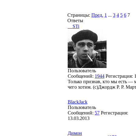
Страницы:
Пред.
1
...
3
4
5
6
7
Ответы
__STi
Пользователь
Сообщений:
1944
Регистрация:
Только признав, кто мы есть —
чего хотим. (с)Джордж Р. Р. Мар
BlackJack
Пользователь
Сообщений:
57
Регистрация:
13.03.2013
Димон