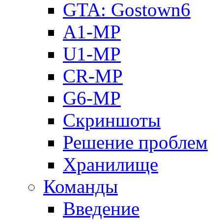
GTA: Gostown6
A1-MP
U1-MP
CR-MP
G6-MP
Скриншоты
Решение проблем
Хранилище
Команды
Введение