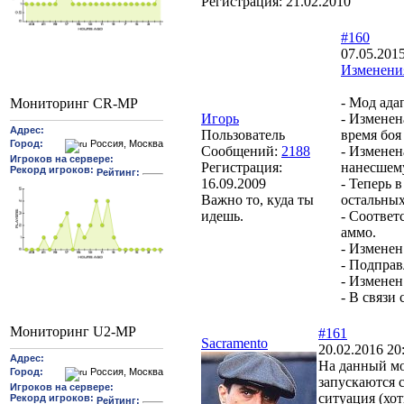
Регистрация:
21.02.2010
#160
07.05.2015
Изменения
- Мод ада
Мониторинг CR-MP
Игорь
- Изменен
Пользователь
время боя
Сообщений:
2188
- Изменен
Регистрация:
нанесшему
16.09.2009
- Теперь 
Важно то, куда ты
остальных
идешь.
- Соответ
аммо.
- Изменен
- Подправ
- Изменен
- В связи
Мониторинг U2-MP
#161
Sacramento
20.02.2016 20
На данный мо
запускаются с
ситуация (хот