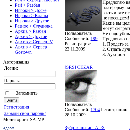
Предлогаю ва
Рай > Разбан
платформу пар
Игроки > Досье
взять и все 
Игроки > Кланы
не посещаем!
Игроки > Другое
Какие вы цели
Разное > Флудилка
могут сыграть
Архив > Разбан
Пользователь
Не надо убив
Архив > Другое
Сообщений:
199
Предлогаю не
Архив > Сервер IV
Регистрация:
1. Продать за
Архив > Сервер
22.11.2009
2. Отдать лу
Gostown
3. Аукцион
Авторизация
[SRS] CEZAR
Логин:
Пароль:
Запомнить
Пользователь
Pегиcтрaция
Сообщений:
1704
Регистрация:
Забыли свой пароль?
28.10.2009
Мониторинг SA-MP
Зубр_капитан_AleX