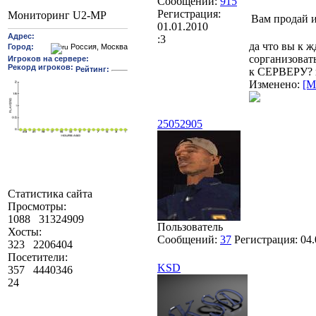
Сообщений:
915
Регистрация:
Мониторинг U2-MP
Вам продай и
01.01.2010
:3
да что вы к ж
сорганизовать
к СЕРВЕРУ? п
Изменено:
[M
25052905
Статистика сайта
Просмотры:
1088
31324909
Пользователь
Хосты:
Сообщений:
37
Регистрация:
04.
323
2206404
Посетители:
KSD
357
4440346
24