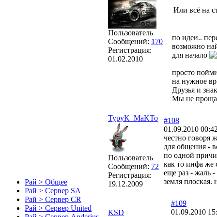
Или всё на с
Пользователь
по идеи.. пе
Сообщений:
170
возможно най
Регистрация:
для начало
01.02.2010
просто пойми
на нужное вр
Друзья и зна
Мы не прощаем
TypyK_MaKTo
#108
01.09.2010 00:4
честно говоря ж
для общения - в
по одной причин
Пользователь
как то инфа же с
Сообщений:
72
еще раз - жаль -
Регистрация:
земля плоская. 
Рай > Общее
19.12.2009
Рай > Сервер SA
Рай > Сервер CR
#109
Рай > Сервер United
01.09.2010 15
KSD
Рай > Сервер Anderius