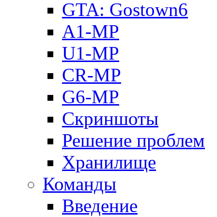
GTA: Gostown6
A1-MP
U1-MP
CR-MP
G6-MP
Скриншоты
Решение проблем
Хранилище
Команды
Введение