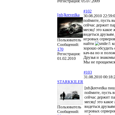
Регистрация:
05.07.2009
#102
[nfs]krevedka
30.08.2010 22:59:
поймите, пусть в
сейчас держит па
месяц! это какое
видеться друзьям 
игровых серверов 
Пользователь
найти
ко
Сообщений:
хорошо обсудить 
170
кач-ва но и пол
Регистрация:
Друзья и знакомые
01.02.2010
Мы не прощаемся,а
#103
31.08.2010 00:18:
STARKKILER
[nfs]krevedka пиш
поймите, пусть в
сейчас держит па
месяц! это какое
видеться друзьям
Пользователь
игровых серверов
Сообщений: