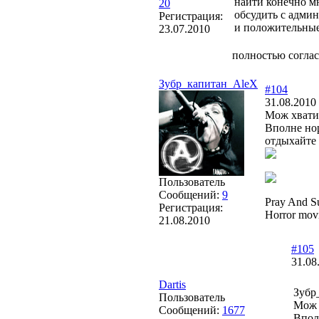
найти конечно мн
20
обсудить с админ
Регистрация:
и положительны
23.07.2010
полностью согла
Зубр_капитан_AleX
#104
31.08.2010
Мож хвати
Вполне но
отдыхайте 
Пользователь
Сообщений:
9
Pray And Su
Регистрация:
Horror movi
21.08.2010
#105
31.08
Dartis
Зубр
Пользователь
Мож 
Сообщений:
1677
Впол