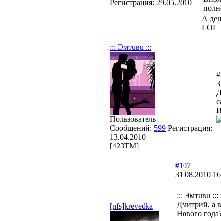
Регистрация:
29.05.2010
полно
А ден
LOL
::: Эмтuвu :::
#
3
Д
с
И
Пользователь
Сообщений:
599
Регистрация:
13.04.2010
[423TM]
#107
31.08.2010 16
::: Эмтuвu ::
Дмитрий, а в
[nfs]krevedka
Нового года