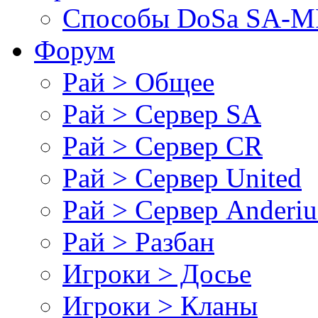
Cпособы DoSа SA-MP
Форум
Рай > Общее
Рай > Сервер SA
Рай > Сервер CR
Рай > Сервер United
Рай > Сервер Anderiu
Рай > Разбан
Игроки > Досье
Игроки > Кланы