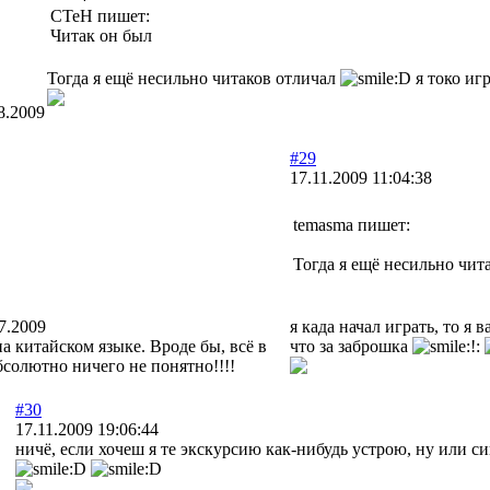
СТеН пишет:
Читак он был
Тогда я ещё несильно читаков отличал
я токо иг
8.2009
#29
17.11.2009 11:04:38
temasma пишет:
Тогда я ещё несильно чит
7.2009
я када начал играть, то я в
а китайском языке. Вроде бы, всё в
что за заброшка
бсолютно ничего не понятно!!!!
#30
17.11.2009 19:06:44
ничё, если хочеш я те экскурсию как-нибудь устрою, ну или 