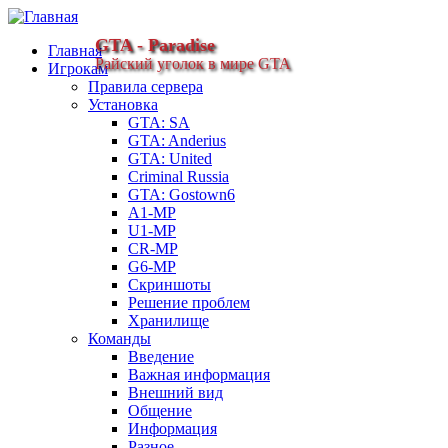
GTA - Paradise
Главная
Райский уголок в мире GTA
Игрокам
Правила сервера
Установка
GTA: SA
GTA: Anderius
GTA: United
Criminal Russia
GTA: Gostown6
A1-MP
U1-MP
CR-MP
G6-MP
Скриншоты
Решение проблем
Хранилище
Команды
Введение
Важная информация
Внешний вид
Общение
Информация
Разное