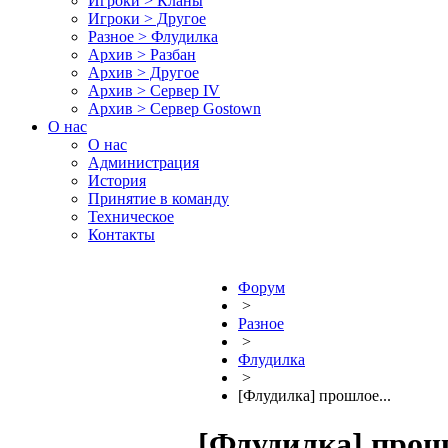
Игроки > Кланы
Игроки > Другое
Разное > Флудилка
Архив > Разбан
Архив > Другое
Архив > Сервер IV
Архив > Сервер Gostown
О нас
О нас
Администрация
История
Принятие в команду
Техническое
Контакты
Форум
>
Разное
>
Флудилка
>
[Флудилка] прошлое...
[Флудилка] прошл