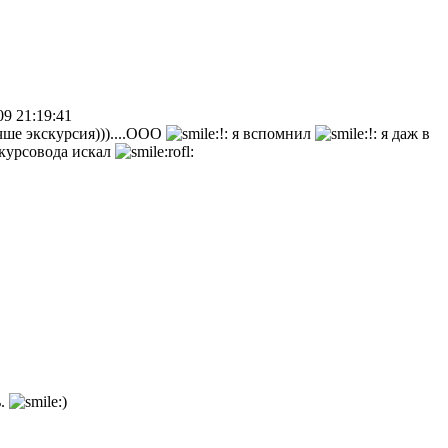
09 21:19:41
чше экскурсия)))....ООО
я вспомнил
я даж в
скурсовода искал
ь.