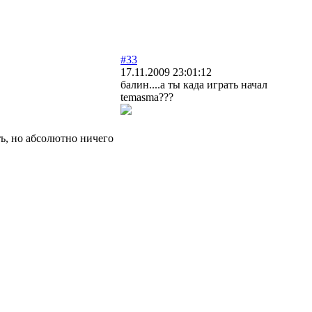
#33
17.11.2009 23:01:12
балин....а ты када играть начал
temasma???
ть, но абсолютно ничего