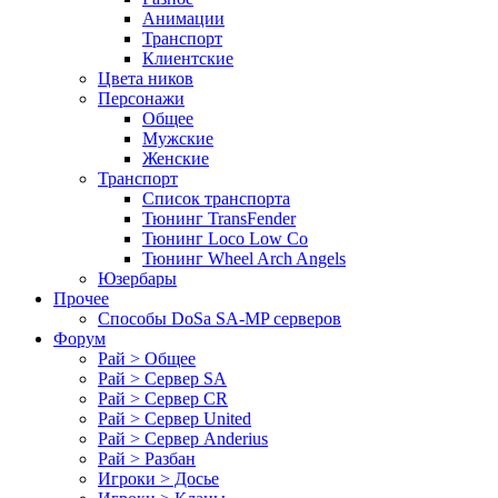
Анимации
Транспорт
Клиентские
Цвета ников
Персонажи
Общее
Мужские
Женские
Транспорт
Список транспорта
Тюнинг TransFender
Тюнинг Loco Low Co
Тюнинг Wheel Arch Angels
Юзербары
Прочее
Cпособы DoSа SA-MP серверов
Форум
Рай > Общее
Рай > Сервер SA
Рай > Сервер CR
Рай > Сервер United
Рай > Сервер Anderius
Рай > Разбан
Игроки > Досье