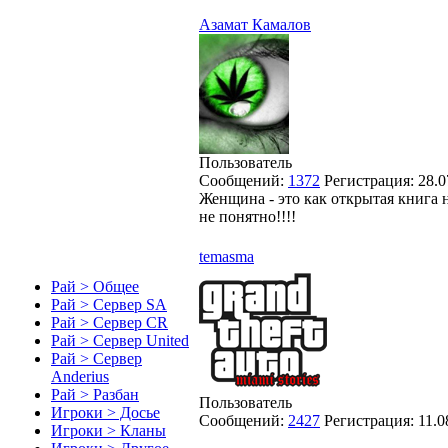
Азамат Камалов
Пользователь
Сообщений:
1372
Регистрация:
28.0
Женщина - это как открытая книга 
не понятно!!!!
temasma
Рай > Общее
Рай > Сервер SA
Рай > Сервер CR
Рай > Сервер United
Рай > Сервер
Anderius
Рай > Разбан
Пользователь
Игроки > Досье
Сообщений:
2427
Регистрация:
11.0
Игроки > Кланы