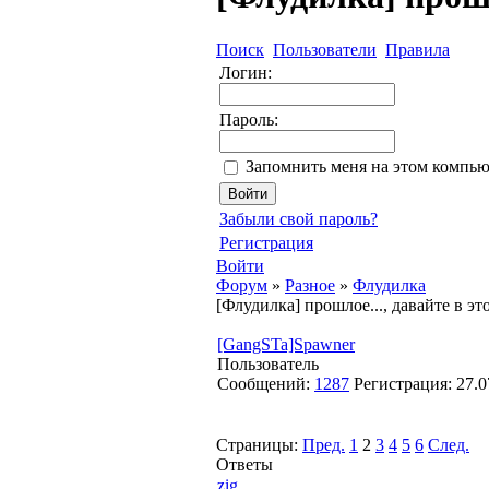
Поиск
Пользователи
Правила
Логин:
Пароль:
Запомнить меня на этом компью
Забыли свой пароль?
Регистрация
Войти
Форум
»
Разное
»
Флудилка
[Флудилка] прошлое..., давайте в э
[GangSTa]Spawner
Пользователь
Сообщений:
1287
Регистрация:
27.0
Страницы:
Пред.
1
2
3
4
5
6
След.
Ответы
zig