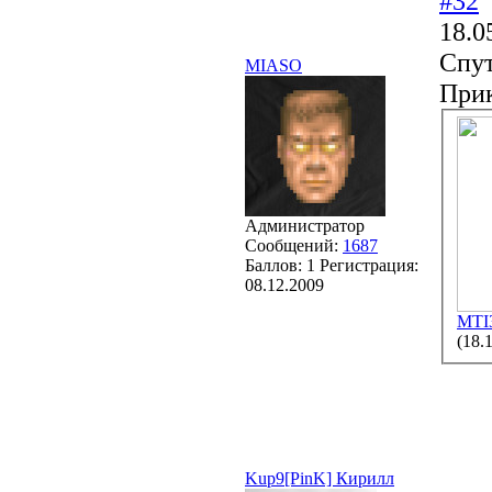
#32
18.0
Спут
MIASO
При
Администратор
Сообщений:
1687
Баллов:
1
Регистрация:
08.12.2009
MTI
(18.
Kup9[PinK] Кирилл