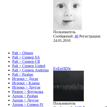
Пользователь
Сообщений:
40
Регистрация:
24.01.2010
Рай > Общее
Рай > Сервер SA
Рай > Сервер CR
Рай > Сервер United
EvErs[ID]e
Рай > Сервер Anderius
Рай > Разбан
Игроки > Досье
Игроки > Кланы
Игроки > Другое
Разное > Флудилка
Архив > Разбан
Архив > Другое
Пользователь
Архив > Сервер IV