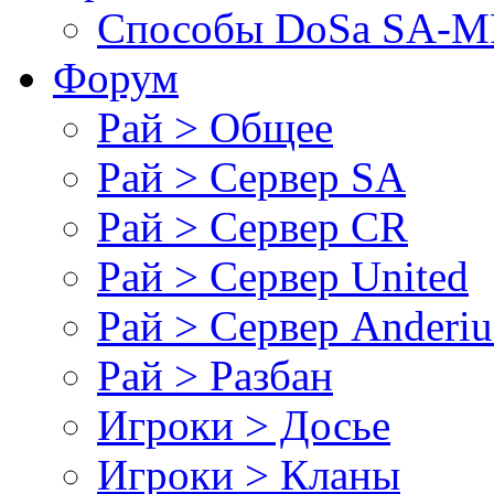
Cпособы DoSа SA-MP
Форум
Рай > Общее
Рай > Сервер SA
Рай > Сервер CR
Рай > Сервер United
Рай > Сервер Anderiu
Рай > Разбан
Игроки > Досье
Игроки > Кланы