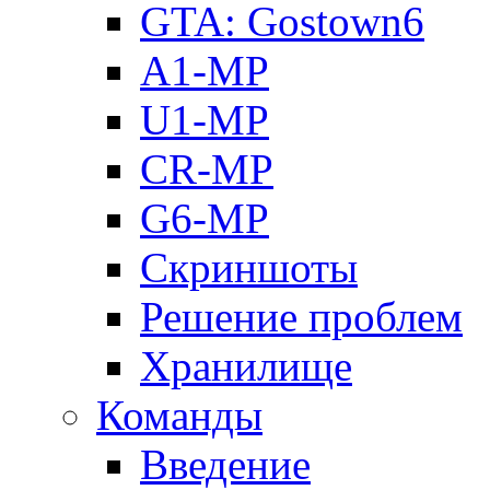
GTA: Gostown6
A1-MP
U1-MP
CR-MP
G6-MP
Скриншоты
Решение проблем
Хранилище
Команды
Введение