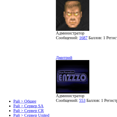
Администратор
Сообщений:
1687
Баллов:
1
Регис
Дмитрий
Администратор
Сообщений:
553
Баллов:
1
Регист
Рай > Общее
Рай > Сервер SA
Рай > Сервер CR
Рай > Сервер United