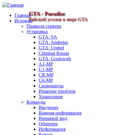
GTA - Paradise
Главная
Райский уголок в мире GTA
Игрокам
Правила сервера
Установка
GTA: SA
GTA: Anderius
GTA: United
Criminal Russia
GTA: Gostown6
A1-MP
U1-MP
CR-MP
G6-MP
Скриншоты
Решение проблем
Хранилище
Команды
Введение
Важная информация
Внешний вид
Общение
Информация
Разное