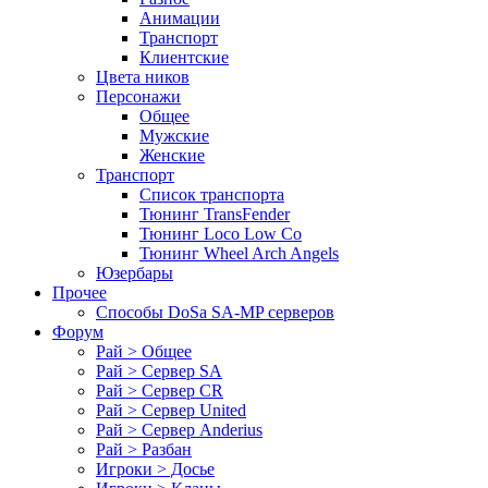
Анимации
Транспорт
Клиентские
Цвета ников
Персонажи
Общее
Мужские
Женские
Транспорт
Список транспорта
Тюнинг TransFender
Тюнинг Loco Low Co
Тюнинг Wheel Arch Angels
Юзербары
Прочее
Cпособы DoSа SA-MP серверов
Форум
Рай > Общее
Рай > Сервер SA
Рай > Сервер CR
Рай > Сервер United
Рай > Сервер Anderius
Рай > Разбан
Игроки > Досье