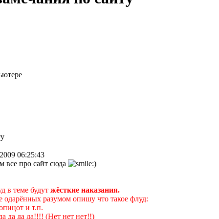
ьютере
ту
.2009 06:25:43
 все про сайт сюда
уд в теме будут
жёсткие наказания.
е одарённых разумом опишу что такое флуд:
опицот и т.п.
да да да да!!!! (Нет нет нет!!)