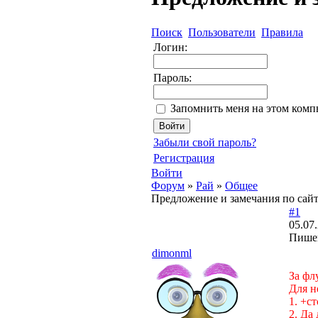
Поиск
Пользователи
Правила
Логин:
Пароль:
Запомнить меня на этом комп
Забыли свой пароль?
Регистрация
Войти
Форум
»
Рай
»
Общее
Предложение и замечания по сай
#1
05.07
Пишем
dimonml
За фл
Для н
1. +ст
2. Да 