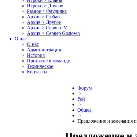
Игроки > Кланы
Игроки > Другое
Разное > Флудилка
Архив > Разбан
Архив > Другое
Архив > Сервер IV
Архив > Сервер Gostown
О нас
О нас
Администрация
История
Принятие в команду
Техническое
Контакты
Форум
>
Рай
>
Общее
>
Предложение и замечания п
Предложение и 