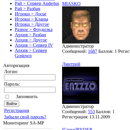
Рай > Сервер Anderius
MIASKO
Рай > Разбан
Игроки > Досье
Игроки > Кланы
Игроки > Другое
Разное > Флудилка
Архив > Разбан
Архив > Другое
Архив > Сервер IV
Администратор
Архив > Сервер
Сообщений:
1687
Баллов:
1
Регис
Gostown
Дмитрий
Авторизация
Логин:
Пароль:
Запомнить
Администратор
Pегиcтрaция
Сообщений:
553
Баллов:
1
Регистрация:
13.11.2009
Забыли свой пароль?
Мониторинг SA-MP
[Grove]RYDER