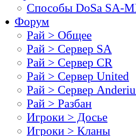
Cпособы DoSа SA-MP
Форум
Рай > Общее
Рай > Сервер SA
Рай > Сервер CR
Рай > Сервер United
Рай > Сервер Anderiu
Рай > Разбан
Игроки > Досье
Игроки > Кланы