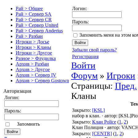
Логин:
Рай > Общее
Рай > Сервер SA
Рай > Сервер CR
Пароль:
Рай > Сервер United
Рай > Сервер Anderius
Запомнить меня на этом к
Рай > Разбан
Игроки > Досье
Игроки > Кланы
Забыли свой пароль?
Игроки > Другое
Регистрация
Разное > Флудилка
Войти
Архив > Разбан
Архив > Другое
Форум
»
Игроки
Архив > Сервер IV
Архив > Сервер Gostown
Страницы:
Пред.
Авторизация
Кланы
Логин:
Те
Закрыто
:
[KSL]
Пароль:
набор в клан.
·
автор:
[KSL]Pio
Закрыто
:
Клан Police
(
1
,
2
)
Запомнить
Клан Полиция
·
автор:
VANCH
Закрыто
:
[CENTR]
(
1
,
2
)