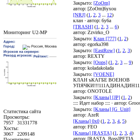
Закрыто
:
[ZoOm]
автор:
[ZoOm]6yxou
[NRJ]
(
1
,
2
,
3
...
12
)
клан
·
автор:
6y6a
[TRASH]
(
1
,
2
,
3
...
6
)
автор:
Zzvirko_O
Мониторинг U2-MP
Закрыто
:
Клан [777]
(
1
,
2
)
автор:
egorka398
Закрыто
:
[EastRow]
(
1
,
2
,
3
)
автор:
REXTY
Закрыто
:
[Oops]
(
1
,
2
,
3
...
9
)
автор:
koladakolada
Закрыто
:
[VOENE]
КЛАН ъКАГБЕ ВОЕНОВ
УПЯЧКИ!!!111АДИНАДИН11
автор:
ONOTOLE
Закрыто
:
[Кланы] [JP]
(
1
,
2
)
:::: Идет набор ::::
·
автор:
Groo
Закрыто
:
[Кланы] [G_Unit]
Статистика сайта
автор:
AzeR
Просмотры:
[Кланы] 0х0
(
1
,
2
,
3
,
4
,
5
)
7957
31331778
автор:
FEO
Хосты:
[Кланы] [RASTA]
(
1
,
2
,
3
,
4
)
3067
2209148
автор:
[RASTA_Boss]PETIA
Посетители: