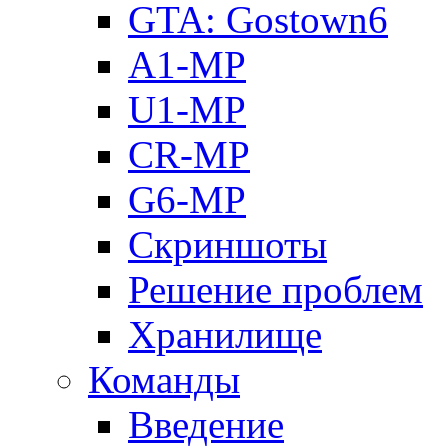
GTA: Gostown6
A1-MP
U1-MP
CR-MP
G6-MP
Скриншоты
Решение проблем
Хранилище
Команды
Введение