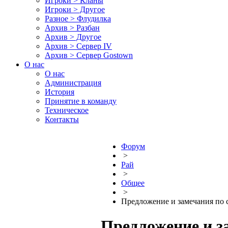
Игроки > Кланы
Игроки > Другое
Разное > Флудилка
Архив > Разбан
Архив > Другое
Архив > Сервер IV
Архив > Сервер Gostown
О нас
О нас
Администрация
История
Принятие в команду
Техническое
Контакты
Форум
>
Рай
>
Общее
>
Предложение и замечания по 
Предложение и з