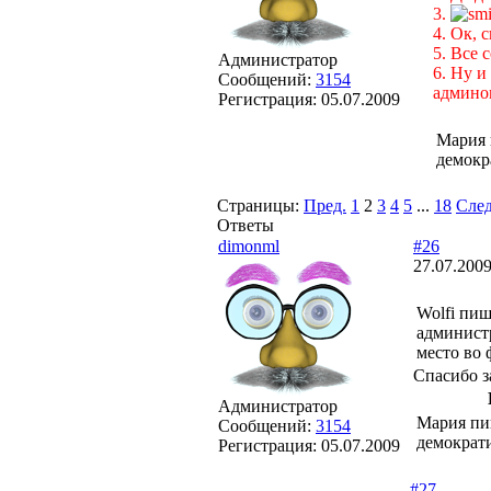
3.
4. Ок, 
5. Все 
Администратор
6. Ну и
Сообщений:
3154
админом
Регистрация:
05.07.2009
Мария 
демокр
Страницы:
Пред.
1
2
3
4
5
...
18
След
Ответы
dimonml
#26
27.07.2009
Wolfi пиш
админист
место во 
Спасибо з
Администратор
Мария пи
Сообщений:
3154
демократ
Регистрация:
05.07.2009
#27