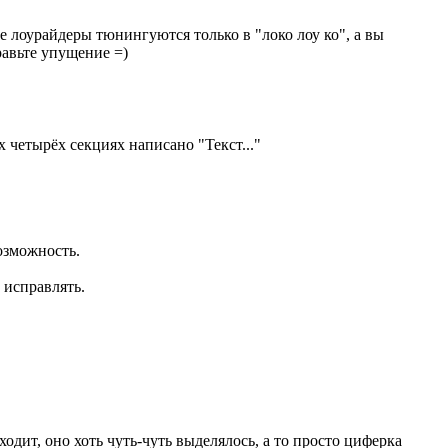
е лоурайдеры тюнингуются только в "локо лоу ко", а вы
равьте упущение =)
х четырёх секциях написано "Текст..."
озможность.
 исправлять.
ходит, оно хоть чуть-чуть выделялось, а то просто циферка