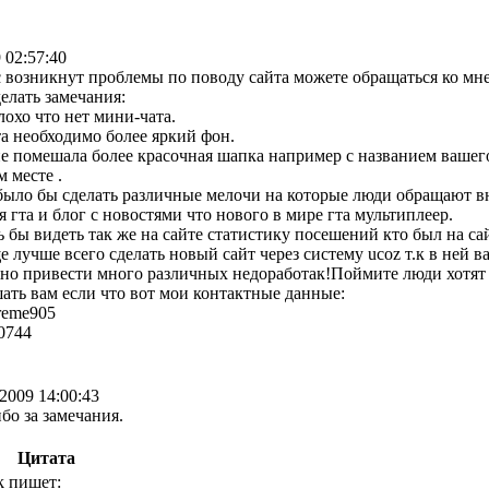
 02:57:40
с возникнут проблемы по поводу сайта можете обращаться ко мн
делать замечания:
лохо что нет мини-чата.
та необходимо более яркий фон.
не помешала более красочная шапка например с названием вашего
 месте .
ыло бы сделать различные мелочи на которые люди обращают в
я гта и блог с новостями что нового в мире гта мультиплеер.
ь бы видеть так же на сайте статистику посешений кто был на са
 лучше всего сделать новый сайт через систему ucoz т.к в ней ва
но привести много различных недоработак!Поймите люди хотят 
ать вам если что вот мои контактные данные:
treme905
50744
.2009 14:00:43
бо за замечания.
Цитата
 пишет: