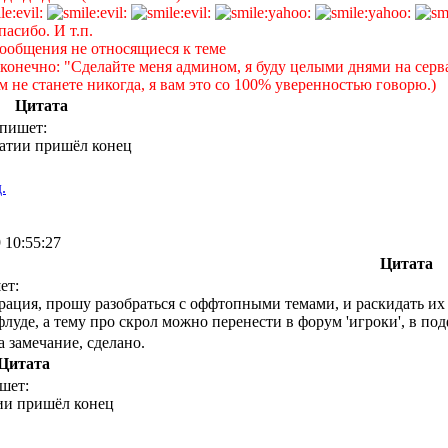
спасибо. И т.п.
сообщения не относящиеся к теме
 конечно: "Сделайте меня админом, я буду целыми днями на серв
 не станете никогда, я вам это со 100% уверенностью говорю.)
Цитата
пишет:
атии пришёл конец
.
 10:55:27
Цитата
ет:
рация, прошу разобраться с оффтопными темами, и раскидать и
флуде, а тему про скрол можно перенести в форум 'игроки', в под
а замечание, сделано.
Цитата
шет:
ии пришёл конец