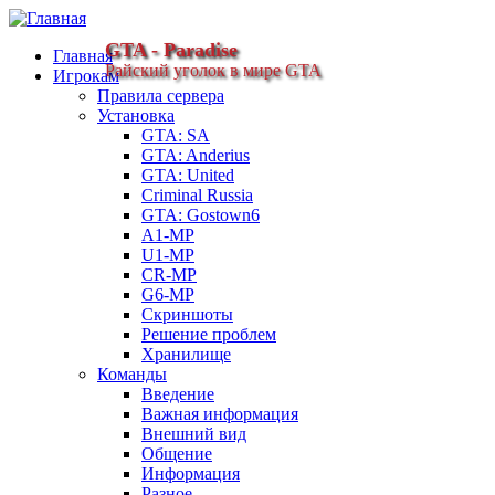
GTA - Paradise
Главная
Райский уголок в мире GTA
Игрокам
Правила сервера
Установка
GTA: SA
GTA: Anderius
GTA: United
Criminal Russia
GTA: Gostown6
A1-MP
U1-MP
CR-MP
G6-MP
Скриншоты
Решение проблем
Хранилище
Команды
Введение
Важная информация
Внешний вид
Общение
Информация
Разное