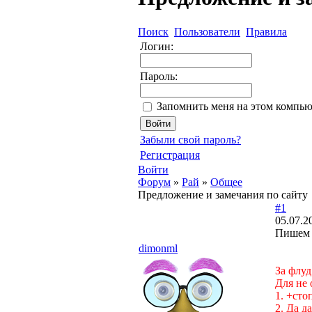
Поиск
Пользователи
Правила
Логин:
Пароль:
Запомнить меня на этом компью
Забыли свой пароль?
Регистрация
Войти
Форум
»
Рай
»
Общее
Предложение и замечания по сайту
#1
05.07.2
Пишем 
dimonml
За флуд
Для не 
1. +сто
2. Да да