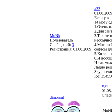
#33
01.08.2009
Если у ва
14 могу с
1.Очень п
2.Для сай
MoNk
3.Так же 
Пользователь
необычном
Сообщений:
3
4.Можно б
Регистрация:
01.08.2009
софтом дл
5.Хотелос
6.И вообще
И так мож
Ладно реш
Skype: ex
Icq: 3545
#34
01.08
Спаси
dimonml
MoNk