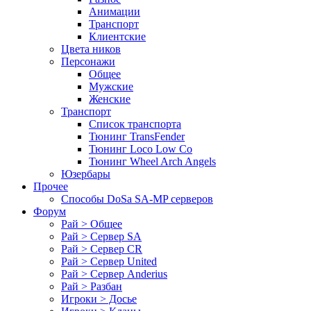
Анимации
Транспорт
Клиентские
Цвета ников
Персонажи
Общее
Мужские
Женские
Транспорт
Список транспорта
Тюнинг TransFender
Тюнинг Loco Low Co
Тюнинг Wheel Arch Angels
Юзербары
Прочее
Cпособы DoSа SA-MP серверов
Форум
Рай > Общее
Рай > Сервер SA
Рай > Сервер CR
Рай > Сервер United
Рай > Сервер Anderius
Рай > Разбан
Игроки > Досье