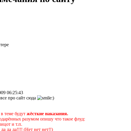
тере
009 06:25:43
все про сайт сюда
 в теме будут
жёсткие наказания.
одарённых разумом опишу что такое флуд:
пицот и т.п.
 да да да!!!! (Нет нет нет!!)