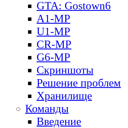
GTA: Gostown6
A1-MP
U1-MP
CR-MP
G6-MP
Скриншоты
Решение проблем
Хранилище
Команды
Введение