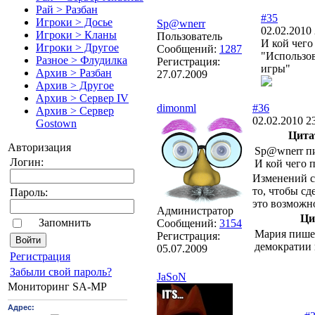
Рай > Разбан
#35
Игроки > Досье
Sp@wnerr
02.02.2010 
Игроки > Кланы
Пользователь
И кой чего
Игроки > Другое
Сообщений:
1287
"Использов
Разное > Флудилка
Регистрация:
игры"
Архив > Разбан
27.07.2009
Архив > Другое
Архив > Сервер IV
dimonml
#36
Архив > Сервер
02.02.2010 2
Gostown
Цита
Авторизация
Sp@wnerr п
Логин:
И кой чего 
Изменений с
то, чтобы сд
Пароль:
это возможн
Администратор
Ци
Запомнить
Сообщений:
3154
Мария пише
Регистрация:
демократии
05.07.2009
Pегиcтрaция
Забыли свой пароль?
JaSoN
Мониторинг SA-MP