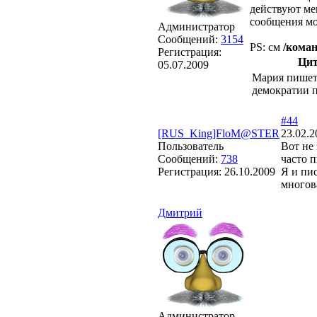
действуют ме
сообщения мог
Администратор
Сообщений:
3154
PS: см
/кома
Регистрация:
Цит
05.07.2009
Мария пишет
демократии 
#44
[RUS_King]FloM@STER
23.02.2
Пользователь
Вот не 
Сообщений:
738
часто п
Регистрация:
26.10.2009
Я и пи
многова
Дмитрий
Администратор