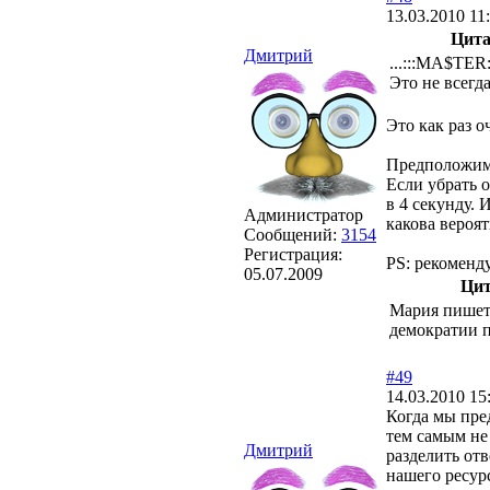
13.03.2010 11
Цита
Дмитрий
...:::MA$TER:
Это не всегд
Это как раз о
Предположим,
Если убрать 
в 4 секунду. 
Администратор
какова вероят
Сообщений:
3154
Регистрация:
PS: рекоменд
05.07.2009
Цит
Мария пишет
демократии 
#49
14.03.2010 15
Когда мы пре
тем самым не
Дмитрий
разделить от
нашего ресурс