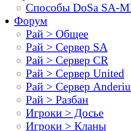
Cпособы DoSа SA-MP
Форум
Рай > Общее
Рай > Сервер SA
Рай > Сервер CR
Рай > Сервер United
Рай > Сервер Anderiu
Рай > Разбан
Игроки > Досье
Игроки > Кланы