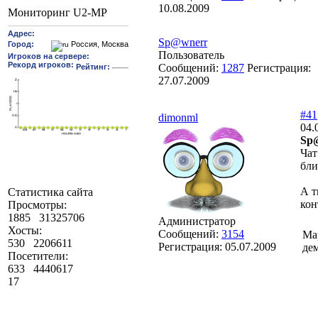
10.08.2009
Мониторинг U2-MP
Sp@wnerr
Пользователь
Сообщений:
1287
Регистрация:
27.07.2009
#41
dimonml
04.
Sp
Чат
бли
А т
Статистика сайта
кон
Просмотры:
1885
31325706
Администратор
Хосты:
Сообщений:
3154
Ма
530
2206611
Регистрация:
05.07.2009
де
Посетители:
633
4440617
17